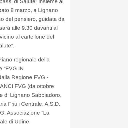
ssi di Salute” insieme ai
bato 8 marzo, a Lignano
o del pensiero, guidata da
 sarà alle 9.30 davanti al
cino al cartellone del
lute”.
Piano regionale della
le “FVG IN
dalla Regione FVG -
à ANCI FVG (da ottobre
ne di Lignano Sabbiadoro,
ia Friuli Centrale, A.S.D.
G, Associazione “La
iale di Udine.