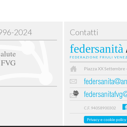
1996-2024
Contatti
federsanità
alute
FEDERAZIONE FRIULI VENEZ
e FVG
Piazza XX Settembre 
federsanita@anc
federsanitafvg
C.F. 94058900302
Privacy e cookie policy