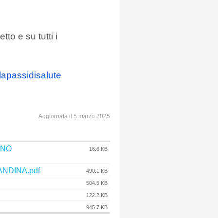
to e su tutti i
apassidisal
ute
Aggiornata il 5 marzo 2025
ANO
16.6 KB
ANDINA.pdf
490.1 KB
504.5 KB
122.2 KB
945.7 KB