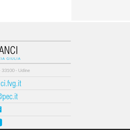
ANCI
IA GIULIA
- 33100 - Udine
i.fvg.it
@pec.it