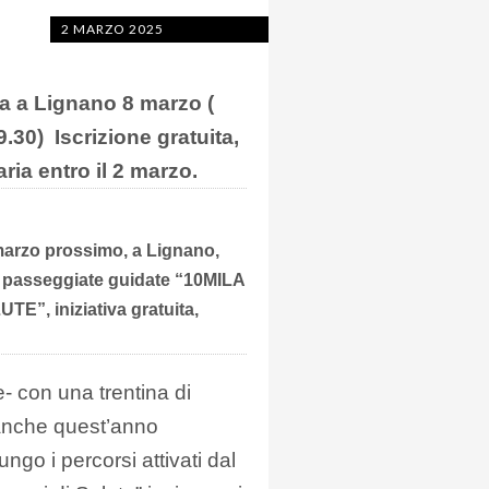
2 MARZO 2025
a a Lignano 8 marzo (
9.30) Iscrizione gratuita,
ia entro il 2 marzo.
marzo prossimo, a Lignano,
 passeggiate guidate “10MILA
TE”, iniziativa gratuita,
- con una trentina di
 anche quest’anno
ngo i percorsi attivati dal