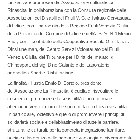
Liniziativa è promossa dallAssociazione culturale La
Rinascita, in collaborazione con la Consulta regionale delle
Associazioni dei Disabili del Friuli V. G. e lIstituto Gervasutta,
di Udine, con il patrocinio della Regione Friuli Venezia Giulia,
della Provincia del Comune di Udine e dellA. S. S. N.4 Medio
Friuli, con il contributo della Cooperativa Sociale O. n. l. u. s.
Dinsi une man, del Centro Servizi Volontariato del Friuli
Venezia Giulia, del Tribunale per i Diritti del malato, di
Chinesport, del sig. Dino Galante e del Laboratorio
ortopedico-Sport e Riabilitazione.
La finalità - illustra Ennio Di Bortolo, presidente
dellAssociazione La Rinascita  è quella di risvegliare le
coscienze, promuovere la sensibilità e una normale
attenzione verso coloro che sono portatori di diverse abilità.
In particolare, lobiettivo è quello di promuovere i principi di
solidarietà sociale e dellabbattimento di tutte le barriere,
strutturali e culturali, per la concreta integrazione familiare,
sociale e lavorativa delle persone svantaggiate, diversamente