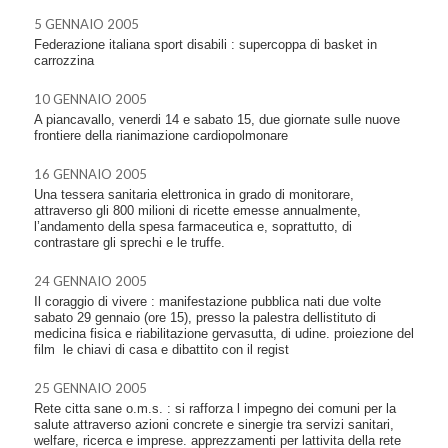
5 GENNAIO 2005
Federazione italiana sport disabili : supercoppa di basket in
carrozzina
10 GENNAIO 2005
A piancavallo, venerdi 14 e sabato 15, due giornate sulle nuove
frontiere della rianimazione cardiopolmonare
16 GENNAIO 2005
Una tessera sanitaria elettronica in grado di monitorare,
attraverso gli 800 milioni di ricette emesse annualmente,
l’andamento della spesa farmaceutica e, soprattutto, di
contrastare gli sprechi e le truffe.
24 GENNAIO 2005
Il coraggio di vivere : manifestazione pubblica nati due volte
sabato 29 gennaio (ore 15), presso la palestra dellistituto di
medicina fisica e riabilitazione gervasutta, di udine. proiezione del
film  le chiavi di casa e dibattito con il regist
25 GENNAIO 2005
Rete citta sane o.m.s. : si rafforza l impegno dei comuni per la
salute attraverso azioni concrete e sinergie tra servizi sanitari,
welfare, ricerca e imprese. apprezzamenti per lattivita della rete