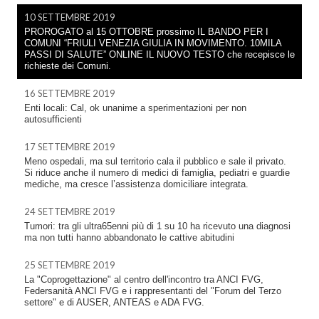
10 SETTEMBRE 2019
PROROGATO al 15 OTTOBRE prossimo IL BANDO PER I
COMUNI “FRIULI VENEZIA GIULIA IN MOVIMENTO. 10MILA
PASSI DI SALUTE” ONLINE IL NUOVO TESTO che recepisce le
richieste dei Comuni.
16 SETTEMBRE 2019
Enti locali: Cal, ok unanime a sperimentazioni per non
autosufficienti
17 SETTEMBRE 2019
Meno ospedali, ma sul territorio cala il pubblico e sale il privato.
Si riduce anche il numero di medici di famiglia, pediatri e guardie
mediche, ma cresce l’assistenza domiciliare integrata.
24 SETTEMBRE 2019
Tumori: tra gli ultra65enni più di 1 su 10 ha ricevuto una diagnosi
ma non tutti hanno abbandonato le cattive abitudini
25 SETTEMBRE 2019
La "Coprogettazione" al centro dell'incontro tra ANCI FVG,
Federsanità ANCI FVG e i rappresentanti del "Forum del Terzo
settore" e di AUSER, ANTEAS e ADA FVG.