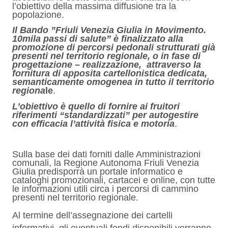
l’obiettivo della massima diffusione
tra la
popolazione.
Il
Bando
”Friuli Venezia Giulia in Movimento.
10mila passi di salute”
è finalizzato alla
promozione di percorsi pedonali strutturati già
presenti nel territorio regionale,
o in fase di
progettazione – realizzazione,
attraverso la
fornitura di apposita cartellonistica dedicata,
semanticamente omogenea in tutto il territorio
regiona
le
.
L’obiettivo è quello di fornire ai fruitori
riferimenti “standardizzati” per autogestire
con efficacia l’attività fisica e motoria
.
Sulla base dei dati forniti dalle Amministrazioni
comunali, la Regione Autonoma Friuli Venezia
Giulia predisporrà un portale informatico e
cataloghi promozionali, cartacei e online,
con tutte
le informazioni utili
circa i percorsi di cammino
presenti nel territorio regionale.
Al termine dell’assegnazione dei cartelli
informativi, gli eventuali fondi disponibili verranno