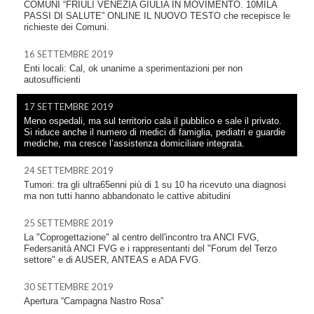
COMUNI “FRIULI VENEZIA GIULIA IN MOVIMENTO. 10MILA
PASSI DI SALUTE” ONLINE IL NUOVO TESTO che recepisce le
richieste dei Comuni.
16 SETTEMBRE 2019
Enti locali: Cal, ok unanime a sperimentazioni per non
autosufficienti
17 SETTEMBRE 2019
Meno ospedali, ma sul territorio cala il pubblico e sale il privato.
Si riduce anche il numero di medici di famiglia, pediatri e guardie
mediche, ma cresce l’assistenza domiciliare integrata.
24 SETTEMBRE 2019
Tumori: tra gli ultra65enni più di 1 su 10 ha ricevuto una diagnosi
ma non tutti hanno abbandonato le cattive abitudini
25 SETTEMBRE 2019
La "Coprogettazione" al centro dell'incontro tra ANCI FVG,
Federsanità ANCI FVG e i rappresentanti del "Forum del Terzo
settore" e di AUSER, ANTEAS e ADA FVG.
30 SETTEMBRE 2019
Apertura “Campagna Nastro Rosa”