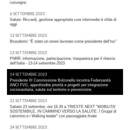
convegno
6 SETTEMBRE 2023
Salute: Riccardi, gestione appropriata cure intermedie è sfida di
oggi
12 SETTEMBRE 2023
Brusaferro: “È stato un onore lavorare come presidente dell’Iss”
13 SETTEMBRE 2023
PNRR: informazione, partecipazione, trasparenza per il rilancio
dell’Italia - 13-14 settembre 2023
14 SETTEMBRE 2023
Presidente III Commissione Bolzonello incontra Federsanità
ANCI FVG, approfondite priorità e progetti per integrazione
sociosanitaria, salute sul territorio e prevenzione.
21 SETTEMBRE 2023
Sabato 23 settembre, ore 16.30 a TRIESTE NEXT "MOBILITA'
SOSTENIBILE, IN CAMMINO VERSO LA SALUTE. I Gruppi di
cammino e i Walking leader" con passeggiata finale
24 SETTEMBRE 2023