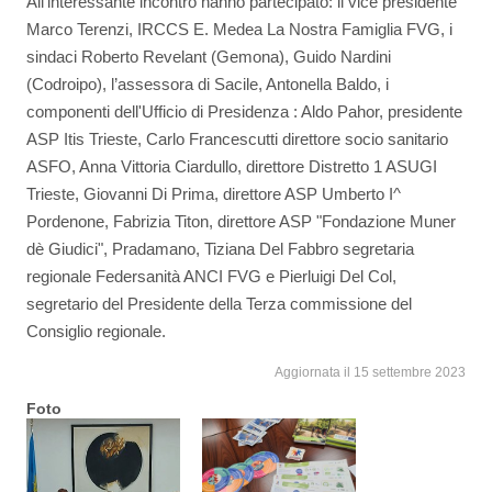
All'interessante incontro hanno partecipato: il vice presidente
Marco Terenzi, IRCCS E. Medea La Nostra Famiglia FVG, i
sindaci Roberto Revelant (Gemona), Guido Nardini
(Codroipo), l’assessora di Sacile, Antonella Baldo, i
componenti dell'Ufficio di Presidenza : Aldo Pahor, presidente
ASP Itis Trieste, Carlo Francescutti direttore socio sanitario
ASFO, Anna Vittoria Ciardullo, direttore Distretto 1 ASUGI
Trieste, Giovanni Di Prima, direttore ASP Umberto I^
Pordenone, Fabrizia Titon, direttore ASP "Fondazione Muner
dè Giudici", Pradamano, Tiziana Del Fabbro segretaria
regionale Federsanità ANCI FVG e Pierluigi Del Col,
segretario del Presidente della Terza commissione del
Consiglio regionale.
Aggiornata il 15 settembre 2023
Foto