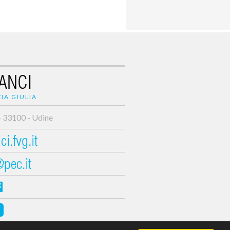
ANCI
IA GIULIA
- 33100 - Udine
i.fvg.it
@pec.it