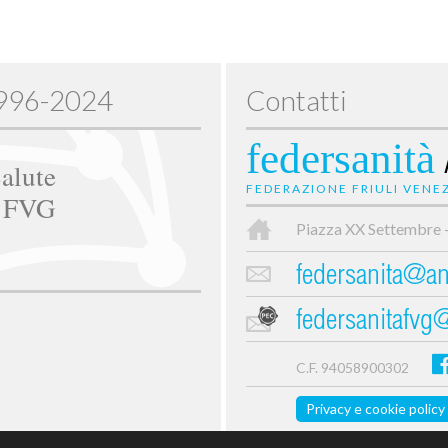
1996-2024
Contatti
federsanità
alute
FEDERAZIONE FRIULI VENEZ
e FVG
Piazza XX Settembre 
federsanita@anc
federsanitafvg
C.F. 94058900302
Privacy e cookie policy