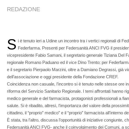
REDAZIONE
S
i è tenuto ieri a Udine un incontro tra i vertici regionali di
Federfarma. Presenti per Federsanità ANCI FVG il presiden
vicepresidente Fabio Samani, il segretario generale Tiziana Del 
regionale Romano Paduano ed il vice Dino Trento; per Federfarma
e il segretario Pierpaolo Marzini, oltre a Damiano Degrassi, già v
dell’associazione e oggi presidente della Fondazione CREF.
Coincidenza non casuale, l’incontro si è tenuto nelle stesse ore in
riforma del Servizio Sanitario Regionale. I temi affrontati hanno ri
medico generale e del farmacista, protagonisti professionali a fianc
salute. Si è ribadito, altresì, l’importanza del valore della prossimità
cittadino, il “proprio” medico” e il “proprio” farmacista all’interno 
È stata, tra l’altro, discussa l’opportunità di iniziative congiunte, 
Federsanità ANCI FVG- anche il coinvolgimento dei Comuni, a so