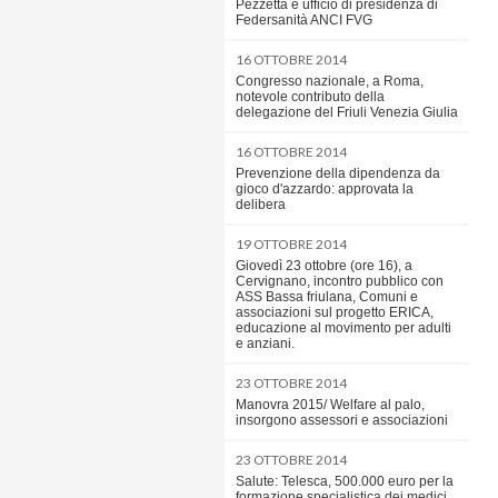
Pezzetta e ufficio di presidenza di
Federsanità ANCI FVG
16 OTTOBRE 2014
Congresso nazionale, a Roma,
notevole contributo della
delegazione del Friuli Venezia Giulia
16 OTTOBRE 2014
Prevenzione della dipendenza da
gioco d'azzardo: approvata la
delibera
19 OTTOBRE 2014
Giovedì 23 ottobre (ore 16), a
Cervignano, incontro pubblico con
ASS Bassa friulana, Comuni e
associazioni sul progetto ERICA,
educazione al movimento per adulti
e anziani.
23 OTTOBRE 2014
Manovra 2015/ Welfare al palo,
insorgono assessori e associazioni
23 OTTOBRE 2014
Salute: Telesca, 500.000 euro per la
formazione specialistica dei medici