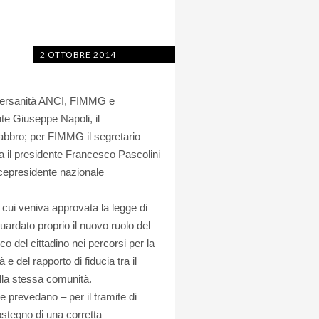
2 OTTOBRE 2014
 Federsanità ANCI, FIMMG e
te Giuseppe Napoli, il
Fabbro; per FIMMG il segretario
 il presidente Francesco Pascolini
icepresidente nazionale
 cui veniva approvata la legge di
guardato proprio il nuovo ruolo del
o del cittadino nei percorsi per la
 e del rapporto di fiducia tra il
della stessa comunità.
che prevedano – per il tramite di
stegno di una corretta