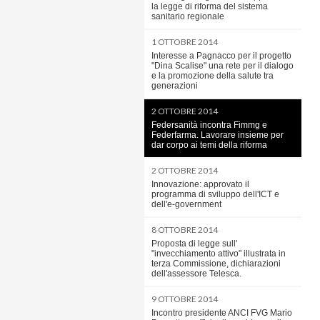
la legge di riforma del sistema
sanitario regionale
1 OTTOBRE 2014
Interesse a Pagnacco per il progetto
"Dina Scalise" una rete per il dialogo
e la promozione della salute tra
generazioni
2 OTTOBRE 2014
Federsanità incontra Fimmg e
Federfarma. Lavorare insieme per
dar corpo ai temi della riforma
2 OTTOBRE 2014
Innovazione: approvato il
programma di sviluppo dell'ICT e
dell'e-government
8 OTTOBRE 2014
Proposta di legge sull'
"invecchiamento attivo" illustrata in
terza Commissione, dichiarazioni
dell'assessore Telesca.
9 OTTOBRE 2014
Incontro presidente ANCI FVG Mario