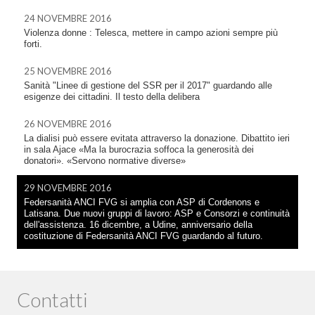
24 NOVEMBRE 2016
Violenza donne : Telesca, mettere in campo azioni sempre più
forti.
25 NOVEMBRE 2016
Sanità "Linee di gestione del SSR per il 2017" guardando alle
esigenze dei cittadini. Il testo della delibera
26 NOVEMBRE 2016
La dialisi può essere evitata attraverso la donazione. Dibattito ieri
in sala Ajace «Ma la burocrazia soffoca la generosità dei
donatori». «Servono normative diverse»
29 NOVEMBRE 2016
Federsanità ANCI FVG si amplia con ASP di Cordenons e
Latisana. Due nuovi gruppi di lavoro: ASP e Consorzi e continuità
dell'assistenza. 16 dicembre, a Udine, anniversario della
costituzione di Federsanità ANCI FVG guardando al futuro.
Contatti