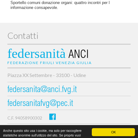
Sportello comuni donazione organi: quattro incontri per l
informazione consapevole.
Contatti
federsanità
ANCI
FEDERAZIONE FRIULI VENEZIA GIULIA
Piazza XX Settembre - 33100 - Udine
federsanita@anci.fvg.it
federsanitafvg@pec.it
C.F. 94058900302
Privacy e cookie policy
Anche questo sito usa i cookie, ma solo per raccogliere
OK
statistiche anonime sull’utilizzo del sito. Se proprio vuoi