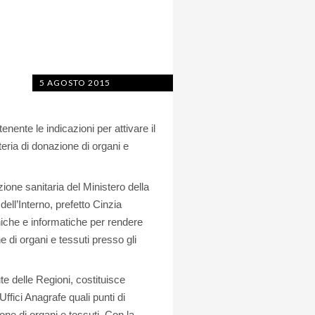
5 AGOSTO 2015
enente le indicazioni per attivare il
teria di donazione di organi e
zione sanitaria del Ministero della
dell’Interno, prefetto Cinzia
cniche e informatiche per rendere
e di organi e tessuti presso gli
ute delle Regioni, costituisce
ffici Anagrafe quali punti di
one di organi e tessuti. Con la