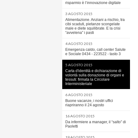
risparmio è l’innovazione digitale
3 AGOSTO 2015
Alimentazione. Anziani a rischio, tra
cibi scaduti, pietanze scongelate
male e diete squilibrate. E la crisi
“avvelena” i pasti
4 AGOSTO 2015
Emergenza caldo, call center Salute
e Sociale 0434 - 223522 - tasto 3
5 AGOSTO 2015
Carta d'identità e dichiarazione di
volontà sulla donazione di organi e
tessuti: firmata la Circolare
Interministeriale
6 AGOSTO 2015
Buone vacanze, i nostri uffici
riapriranno il 24 agosto
16 AGOSTO 2015
Da infermiere a manager, il “salto” di
Paoletti
19 AGOSTO 2015