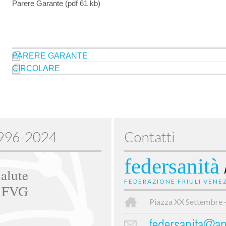
Parere Garante (pdf 61 kb)
PARERE GARANTE
CIRCOLARE
1996-2024
Contatti
federsanità
alute
FEDERAZIONE FRIULI VENEZ
e FVG
Piazza XX Settembre 