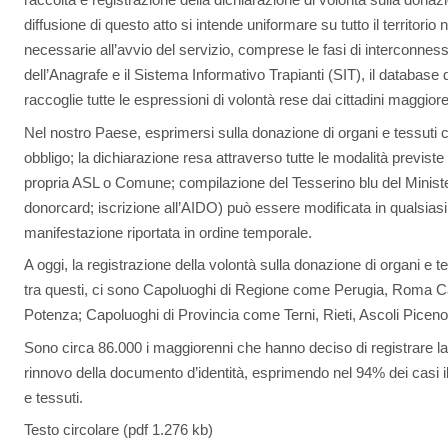
diffusione di questo atto si intende uniformare su tutto il territori
necessarie all’avvio del servizio, comprese le fasi di interconness
dell’Anagrafe e il Sistema Informativo Trapianti (SIT), il database
raccoglie tutte le espressioni di volontà rese dai cittadini maggiore
Nel nostro Paese, esprimersi sulla donazione di organi e tessuti c
obbligo; la dichiarazione resa attraverso tutte le modalità previste
propria ASL o Comune; compilazione del Tesserino blu del Minister
donorcard; iscrizione all’AIDO) può essere modificata in qualsias
manifestazione riportata in ordine temporale.
A oggi, la registrazione della volontà sulla donazione di organi e t
tra questi, ci sono Capoluoghi di Regione come Perugia, Roma Ca
Potenza; Capoluoghi di Provincia come Terni, Rieti, Ascoli Pice
Sono circa 86.000 i maggiorenni che hanno deciso di registrare la
rinnovo della documento d’identità, esprimendo nel 94% dei casi i
e tessuti.
Testo circolare (pdf 1.276 kb)