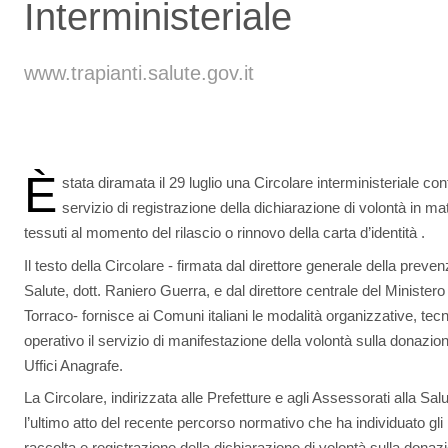
Interministeriale
www.trapianti.salute.gov.it
È
stata diramata il 29 luglio una Circolare interministeriale cont
servizio di registrazione della dichiarazione di volontà in ma
tessuti al momento del rilascio o rinnovo della carta d’identità .
Il testo della Circolare - firmata dal direttore generale della preven
Salute, dott. Raniero Guerra, e dal direttore centrale del Ministero 
Torraco- fornisce ai Comuni italiani le modalità organizzative, te
operativo il servizio di manifestazione della volontà sulla donazion
Uffici Anagrafe.
La Circolare, indirizzata alle Prefetture e agli Assessorati alla Sal
l’ultimo atto del recente percorso normativo che ha individuato gli U
raccolta e registrazione della dichiarazione di volontà sulla donazi