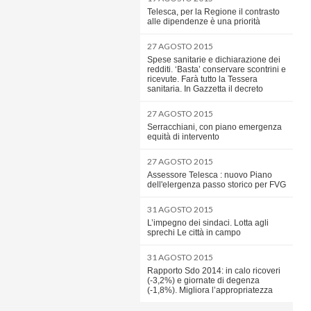
Telesca, per la Regione il contrasto
alle dipendenze è una priorità
27 AGOSTO 2015
Spese sanitarie e dichiarazione dei
redditi. ‘Basta’ conservare scontrini e
ricevute. Farà tutto la Tessera
sanitaria. In Gazzetta il decreto
27 AGOSTO 2015
Serracchiani, con piano emergenza
equità di intervento
27 AGOSTO 2015
Assessore Telesca : nuovo Piano
dell'elergenza passo storico per FVG
31 AGOSTO 2015
L’impegno dei sindaci. Lotta agli
sprechi Le città in campo
31 AGOSTO 2015
Rapporto Sdo 2014: in calo ricoveri
(-3,2%) e giornate di degenza
(-1,8%). Migliora l’appropriatezza