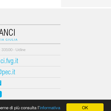
ANCI
IA GIULIA
- 33100 - Udine
i.fvg.it
@pec.it
OK
erne di più consulta l’
informativa