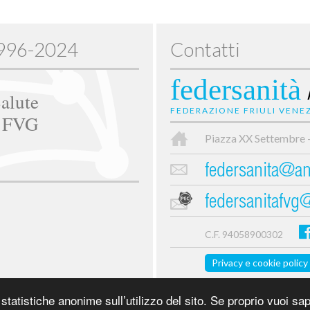
1996-2024
Contatti
federsanità
alute
FEDERAZIONE FRIULI VENEZ
e FVG
Piazza XX Settembre 
federsanita@anc
federsanitafvg
C.F. 94058900302
Privacy e cookie policy
tatistiche anonime sull’utilizzo del sito. Se proprio vuoi sap