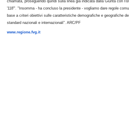
chiamata, proseguendo quindi sulla linea già indicata dalla Giunta con l'is
'118'". "Insomma - ha concluso la presidente - vogliamo dare regole comuni 
base a criteri obiettivi sulle caratteristiche demografiche e geografiche dei d
standard nazionali e internazionali". ARC/PF
www.regione.fvg.it