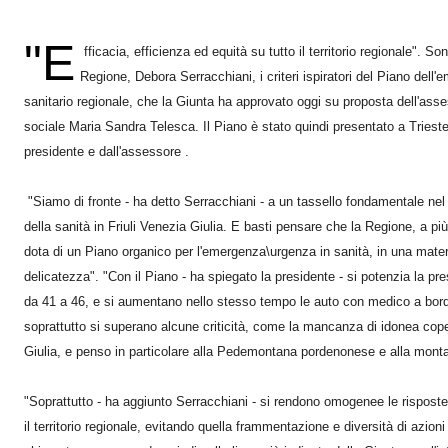
"E
fficacia, efficienza ed equità su tutto il territorio regionale". 
Regione, Debora Serracchiani, i criteri ispiratori del Piano dell
sanitario regionale, che la Giunta ha approvato oggi su proposta dell'asse
sociale Maria Sandra Telesca. Il Piano è stato quindi presentato a Trieste
presidente e dall'assessore .
"Siamo di fronte - ha detto Serracchiani - a un tassello fondamentale nel 
della sanità in Friuli Venezia Giulia. E basti pensare che la Regione, a più d
dota di un Piano organico per l'emergenza\urgenza in sanità, in una mate
delicatezza". "Con il Piano - ha spiegato la presidente - si potenzia la 
da 41 a 46, e si aumentano nello stesso tempo le auto con medico a bor
soprattutto si superano alcune criticità, come la mancanza di idonea cope
Giulia, e penso in particolare alla Pedemontana pordenonese e alla monta
"Soprattutto - ha aggiunto Serracchiani - si rendono omogenee le rispost
il territorio regionale, evitando quella frammentazione e diversità di azio