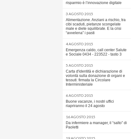
risparmio è l’innovazione digitale
3 AGOSTO 2015
Alimentazione. Anziani a rischio, tra
cibi scaduti, pietanze scongelate
male e diete squilibrate. E la crisi
“avvelena” i pasti
4 AGOSTO 2015
Emergenza caldo, call center Salute
e Sociale 0434 - 223522 - tasto 3
5 AGOSTO 2015
Carta d'identità e dichiarazione di
volontà sulla donazione di organi e
tessuti: firmata la Circolare
Interministeriale
6 AGOSTO 2015
Buone vacanze, i nostri uffici
riapriranno il 24 agosto
16 AGOSTO 2015
Da infermiere a manager, il “salto” di
Paoletti
19 AGOSTO 2015