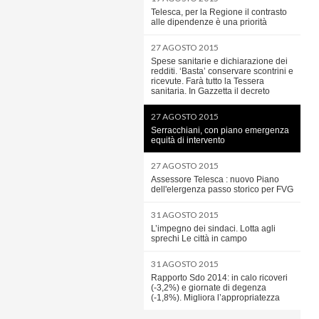
Telesca, per la Regione il contrasto
alle dipendenze è una priorità
27 AGOSTO 2015
Spese sanitarie e dichiarazione dei
redditi. ‘Basta’ conservare scontrini e
ricevute. Farà tutto la Tessera
sanitaria. In Gazzetta il decreto
27 AGOSTO 2015
Serracchiani, con piano emergenza
equità di intervento
27 AGOSTO 2015
Assessore Telesca : nuovo Piano
dell'elergenza passo storico per FVG
31 AGOSTO 2015
L’impegno dei sindaci. Lotta agli
sprechi Le città in campo
31 AGOSTO 2015
Rapporto Sdo 2014: in calo ricoveri
(-3,2%) e giornate di degenza
(-1,8%). Migliora l’appropriatezza