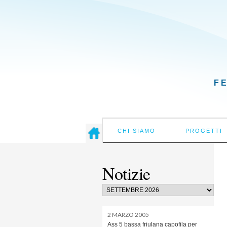
F
CHI SIAMO
PROGETTI
Notizie
2 MARZO 2005
Ass 5 bassa friulana capofila per