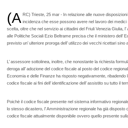
(A
RC) Trieste, 25 mar - In relazione alle nuove disposizioni in
incidenza che esse possono avere nel lavoro dei medici di 
scelta, oltre che nel servizio ai cittadini del Friuli Venezia Giulia, 
alle Politiche Sociali Ezio Beltrame precisa che il ministero dell’
previsto un’ ulteriore proroga dell’ utilizzo dei vecchi ricettari sino 
L’ assessore sottolinea, inoltre, che nonostante la richiesta formu
deroga all’ adozione del codice fiscale al posto del codice regionale 
Economia e delle Finanze ha risposto negativamente, ribadendo la n
codice fiscale ai fini dell’ identificazione dell’ assistito su tutto il te
Poichè il codice fiscale presente nel sistema informativo regional
lo stesso dicastero, l’ Amministrazione regionale ha già disposto c
codice fiscale attualmente disponibile ovvero quello presente sulla