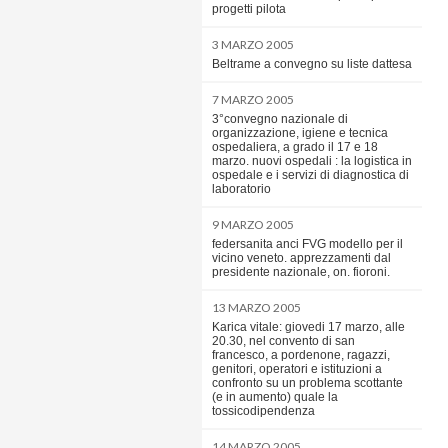
progetti pilota
3 MARZO 2005
Beltrame a convegno su liste dattesa
7 MARZO 2005
3°convegno nazionale di
organizzazione, igiene e tecnica
ospedaliera, a grado il 17 e 18
marzo. nuovi ospedali : la logistica in
ospedale e i servizi di diagnostica di
laboratorio
9 MARZO 2005
federsanita anci FVG modello per il
vicino veneto. apprezzamenti dal
presidente nazionale, on. fioroni.
13 MARZO 2005
Karica vitale: giovedi 17 marzo, alle
20.30, nel convento di san
francesco, a pordenone, ragazzi,
genitori, operatori e istituzioni a
confronto su un problema scottante
(e in aumento) quale la
tossicodipendenza
14 MARZO 2005