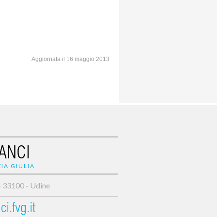
Aggiornata il 16 maggio 2013
ANCI
IA GIULIA
- 33100 - Udine
i.fvg.it