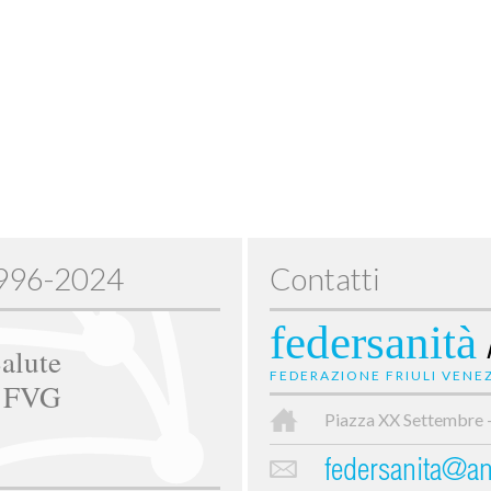
1996-2024
Contatti
federsanità
alute
FEDERAZIONE FRIULI VENEZ
e FVG
Piazza XX Settembre 
federsanita@anc