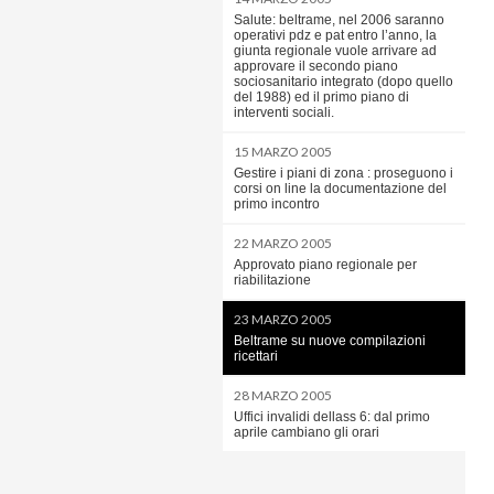
Salute: beltrame, nel 2006 saranno
operativi pdz e pat entro l’anno, la
giunta regionale vuole arrivare ad
approvare il secondo piano
sociosanitario integrato (dopo quello
del 1988) ed il primo piano di
interventi sociali.
15 MARZO 2005
Gestire i piani di zona : proseguono i
corsi on line la documentazione del
primo incontro
22 MARZO 2005
Approvato piano regionale per
riabilitazione
23 MARZO 2005
Beltrame su nuove compilazioni
ricettari
28 MARZO 2005
Uffici invalidi dellass 6: dal primo
aprile cambiano gli orari