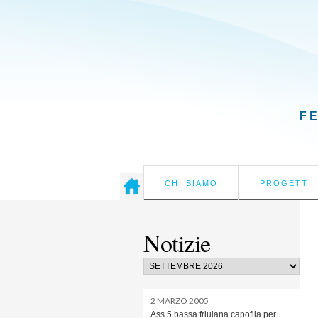
F
CHI SIAMO
PROGETTI
Notizie
2 MARZO 2005
Ass 5 bassa friulana capofila per