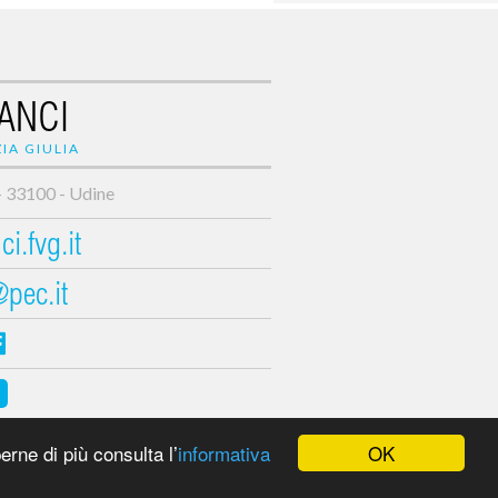
ANCI
IA GIULIA
- 33100 - Udine
i.fvg.it
@pec.it
OK
erne di più consulta l’
informativa