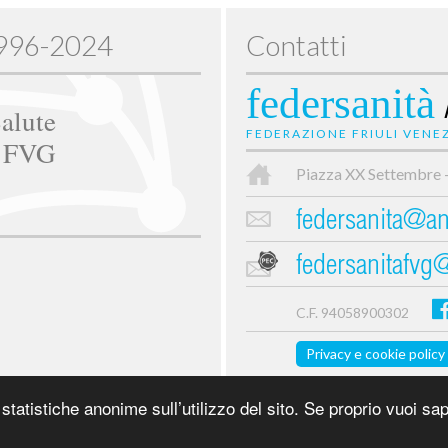
1996-2024
Contatti
federsanità
alute
FEDERAZIONE FRIULI VENEZ
e FVG
Piazza XX Settembre 
federsanita@anc
federsanitafvg
C.F. 94058900302
Privacy e cookie policy
tatistiche anonime sull’utilizzo del sito. Se proprio vuoi sap