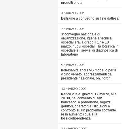
progetti pilota
3 MARZO 2005
Beltrame a convegno su liste dattesa
7 MARZO 2005
3°convegno nazionale di
organizzazione, igiene e tecnica
ospedaliera, a grado il 17 e 18
marzo. nuovi ospedali : la logistica in
ospedale e i servizi di diagnostica di
laboratorio
9 MARZO 2005
federsanita anci FVG modello per il
vicino veneto. apprezzamenti dal
presidente nazionale, on. fioroni.
13 MARZO 2005
Karica vitale: giovedi 17 marzo, alle
20.30, nel convento di san
francesco, a pordenone, ragazzi,
genitori, operatori e istituzioni a
confronto su un problema scottante
(e in aumento) quale la
tossicodipendenza
14 MARZO 2005