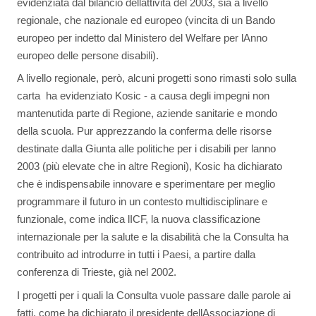
evidenziata dal bilancio dellattività del 2003, sia a livello
regionale, che nazionale ed europeo (vincita di un Bando
europeo per indetto dal Ministero del Welfare per lAnno
europeo delle persone disabili).
A livello regionale, però, alcuni progetti sono rimasti solo sulla
carta  ha evidenziato Kosic - a causa degli impegni non
mantenutida parte di Regione, aziende sanitarie e mondo
della scuola. Pur apprezzando la conferma delle risorse
destinate dalla Giunta alle politiche per i disabili per lanno
2003 (più elevate che in altre Regioni), Kosic ha dichiarato
che è indispensabile innovare e sperimentare per meglio
programmare il futuro in un contesto multidisciplinare e
funzionale, come indica lICF, la nuova classificazione
internazionale per la salute e la disabilità che la Consulta ha
contribuito ad introdurre in tutti i Paesi, a partire dalla
conferenza di Trieste, già nel 2002.
I progetti per i quali la Consulta vuole passare dalle parole ai
fatti, come ha dichiarato il presidente dellAssociazione di