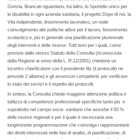
Gorizia, Brancati riguardano, tra laltro, lo Sportello unico per
le disabilità in ogni azienda sanitaria, il progetto Dopo di noi, la
Vita indipendente, linserimento lavorativo, un reale
coinvolgimento alle politiche attive per il lavoro, linserimento
scolastico e, più in generale una pianificazione pluriennale
degli interventi e delle risorse. Tutti temi per i quali, come
previsto dallo stesso Statuto della Consulta (riconosciuta
dalla Regione ai sensi della L. R.12/2001) chiedono un
incontro chiarificatore con il presidente Illy (il protocollo ne
prevede 2 allanno) e gli assessori competenti. per verificare
lo stato dei servizi e il rispetto dei protocolli.
In sintesi, la Consulta chiede maggiore attenzione politica e
lutilizzo di competenze professionali specifiche tanto più  e
soprattutto nel campo socio  sanitario che assorbe il 50 %
delle risorse regionali e per il quale è necessaria una
lungimirante programmazione che coinvolga i rappresentanti
dei diretti interessati nelle fasi di analisi, di pianificazione, di