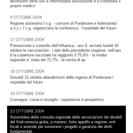
dovessero farne uso a interrompere lassunzione e a contattare il
proprio medico
9 OTTOBRE 2004
Regione autonoma f.v.g. - comune di Pordenone e federsanita’
a.n.c.i. f.v.g. organizzano la conferenza : l’ospedale del futuro
17 OTTOBRE 2004
Prevenzione e controllo dell’influenza - ass 6: avviate lunedi 18
ottobre le vaccinazioni - i dati della precedente stagione: nell’ass
6 la copertura vaccinale ha raggiunto il 75,6% - la media
regionale e’ stata del 72,7% - la novita di qu
18 OTTOBRE 2004
Giovedì 21 ottobre allauditorium della regione di Pordenone l
ospedale del futuro
18 OTTOBRE 2004
Convegno: coma e risveglio - esperienze e prospettive
23 OTTOBRE 2004
Assemblea della consulta regionale delle associazioni dei disabili
del friuli-venezia giulia, a marano. forte appello a regione, enti
locali e aziende per sostenere i progetti a garanzia dei diritti
fondamentali