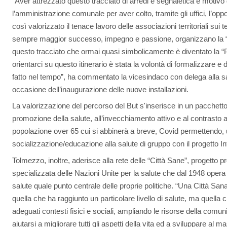
“Aver attrezzato questo tracciato di arredi e segnaletica è motivo
l’amministrazione comunale per aver colto, tramite gli uffici, l’opp
così valorizzato il tenace lavoro delle associazioni territoriali sui 
sempre maggior successo, impegno e passione, organizzano la “
questo tracciato che ormai quasi simbolicamente è diventato la “P
orientarci su questo itinerario è stata la volontà di formalizzare e
fatto nel tempo”, ha commentato la vicesindaco con delega alla s
occasione dell’inaugurazione delle nuove installazioni.
La valorizzazione del percorso del But s'inserisce in un pacchetto d
promozione della salute, all’invecchiamento attivo e al contrasto al
popolazione over 65 cui si abbinerà a breve, Covid permettendo, un'
socializzazione/educazione alla salute di gruppo con il progetto In
Tolmezzo, inoltre, aderisce alla rete delle “Città Sane”, proget
specializzata delle Nazioni Unite per la salute che dal 1948 opera 
salute quale punto centrale delle proprie politiche. “Una Città Sa
quella che ha raggiunto un particolare livello di salute, ma quella 
adeguati contesti fisici e sociali, ampliando le risorse della comuni
aiutarsi a migliorare tutti gli aspetti della vita ed a sviluppare al 