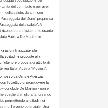
 di doppia soddisfazione per
ortunità del contributo e per aver
temi della salute: da anni con
Passeggiata del Dono” proprio su
asseggiata della salute”. A
 di riconoscere ufficialmente quanto
alute Fabiola De Martino in
i azioni finalizzate alla
la solitudine proposte alla
ulteriore proposta di attività di
terreg Italia_Austria “Movinsi”.
to promosso da Oms e Agenzia
con l’obiettivo di promuovere la
na – conclude De Martino - non è
che sceglie di migliorarla, creando
tà, permettendo ai cittadini di
massimo il proprio potenziale. Una