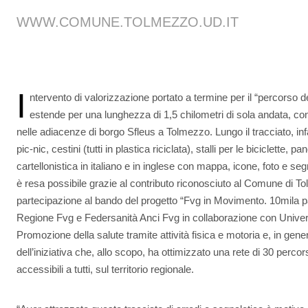
WWW.COMUNE.TOLMEZZO.UD.IT
I
ntervento di valorizzazione portato a termine per il “percorso 
estende per una lunghezza di 1,5 chilometri di sola andata, co
nelle adiacenze di borgo Sfleus a Tolmezzo. Lungo il tracciato, infat
pic-nic, cestini (tutti in plastica riciclata), stalli per le biciclette,
cartellonistica in italiano e in inglese con mappa, icone, foto e se
è resa possibile grazie al contributo riconosciuto al Comune di T
partecipazione al bando del progetto “Fvg in Movimento. 10mila p
Regione Fvg e Federsanità Anci Fvg in collaborazione con Unive
Promozione della salute tramite attività fisica e motoria e, in generale
dell’iniziativa che, allo scopo, ha ottimizzato una rete di 30 perc
accessibili a tutti, sul territorio regionale.