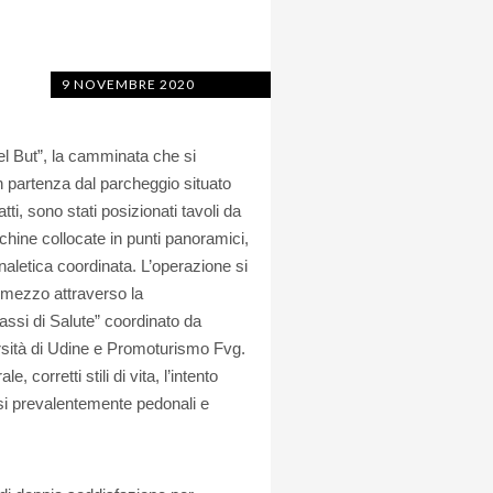
9 NOVEMBRE 2020
del But”, la camminata che si
n partenza dal parcheggio situato
ti, sono stati posizionati tavoli da
 panchine collocate in punti panoramici,
gnaletica coordinata. L’operazione si
olmezzo attraverso la
assi di Salute” coordinato da
rsità di Udine e Promoturismo Fvg.
, corretti stili di vita, l’intento
orsi prevalentemente pedonali e