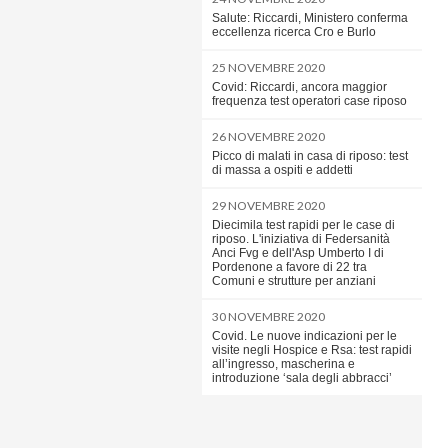
Salute: Riccardi, Ministero conferma
eccellenza ricerca Cro e Burlo
25 NOVEMBRE 2020
Covid: Riccardi, ancora maggior
frequenza test operatori case riposo
26 NOVEMBRE 2020
Picco di malati in casa di riposo: test
di massa a ospiti e addetti
29 NOVEMBRE 2020
Diecimila test rapidi per le case di
riposo. L'iniziativa di Federsanità
Anci Fvg e dell'Asp Umberto I di
Pordenone a favore di 22 tra
Comuni e strutture per anziani
30 NOVEMBRE 2020
Covid. Le nuove indicazioni per le
visite negli Hospice e Rsa: test rapidi
all’ingresso, mascherina e
introduzione ‘sala degli abbracci’