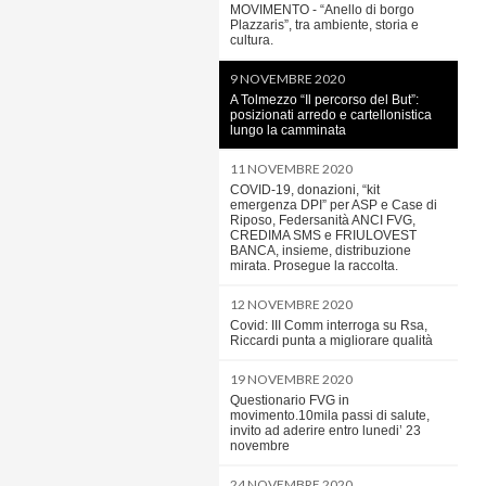
MOVIMENTO - “Anello di borgo
Plazzaris”, tra ambiente, storia e
cultura.
9 NOVEMBRE 2020
A Tolmezzo “Il percorso del But”:
posizionati arredo e cartellonistica
lungo la camminata
11 NOVEMBRE 2020
COVID-19, donazioni, “kit
emergenza DPI” per ASP e Case di
Riposo, Federsanità ANCI FVG,
CREDIMA SMS e FRIULOVEST
BANCA, insieme, distribuzione
mirata. Prosegue la raccolta.
12 NOVEMBRE 2020
Covid: III Comm interroga su Rsa,
Riccardi punta a migliorare qualità
19 NOVEMBRE 2020
Questionario FVG in
movimento.10mila passi di salute,
invito ad aderire entro lunedi’ 23
novembre
24 NOVEMBRE 2020