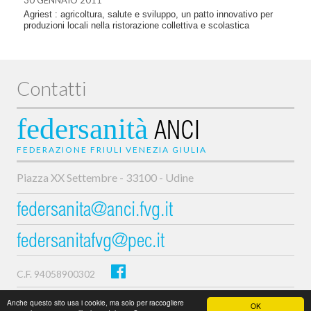
30 GENNAIO 2011
Agriest : agricoltura, salute e sviluppo, un patto innovativo per
produzioni locali nella ristorazione collettiva e scolastica
Contatti
federsanità
ANCI
FEDERAZIONE FRIULI VENEZIA GIULIA
Piazza XX Settembre - 33100 - Udine
federsanita@anci.fvg.it
federsanitafvg@pec.it
C.F. 94058900302
Privacy e cookie policy
Anche questo sito usa i cookie, ma solo per raccogliere
OK