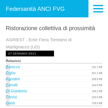
Federsanità ANCI FVG
Ristorazione collettiva di prossimità
AGRIEST - Ente Fiera Torreano di
Martignacco (UD)
27 GENNAIO 2011
Relazioni
Barocco
131.1 KB
Ziglio
321.1 KB
Agostini
109.9 KB
Zanutti
114.9 KB
Di Giantonio
118.2 KB
Trevisi
115.6 KB
Guidi
718.0 KB