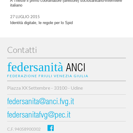
A Trieste il primo coordinatore (direttore) sociosanitario-infermiere
italiano
27 LUGLIO 2015
Identità digitale, le regole per lo Spid
Contatti
federsanità
ANCI
FEDERAZIONE FRIULI VENEZIA GIULIA
Piazza XX Settembre - 33100 - Udine
federsanita@anci.fvg.it
federsanitafvg@pec.it
C.F. 94058900302