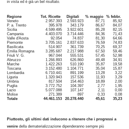
in vista ed è già un bel risultato.
Regione
Tot. Ricette
Digitali
% maggio
% febbr.
Veneto
2.957.393
2.593.923
87,71
85,92
P. a. Trento
395.978
343.179
86,67
84,07
Sicilia
4.599.495
3.922.601
85,28
82,15
Campania
4.403.070
3.714.446
84,36
71,43
Valle d'Aosta
92.054
74.837
81,30
64,66
Piemonte
3.705.161
2.837.633
76,59
74,83
Basilicata
514.907
361.739
70,25
69,37
Emilia Romagna
3.285.687
2.217.988
67,50
59,46
Friuli V. G.
967.044
555.531
57,45
52,98
Abruzzo
1.266.893
626.860
49,48
34,91
Marche
1.422.263
510.190
35,87
19,58
Toscana
3.152.480
1.104.771
35,04
15,87
Lombardia
6.710.441
891.199
13,28
3,22
Liguria
1.320.943
157.536
11,93
3,29
Umbria
817.504
154.463
18,89
2,00
Puglia
3.772.752
104.397
2,77
1,95
Lazio
5.077.088
107.147
2,11
0,00
Molise
271.389
897
0,33
0,08
Totale
44.461.153
20.278.440
45,61
35,23
Piuttosto, gli ultimi dati inducono a ritenere che i progressi a
venire
della dematerializzazione dipenderanno sempre più