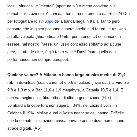
locali, sindacali e “mentali” (apertura più o meno convinta alla
dematerializzazione). Alcuni dati forniti recentemente dal Sole 24 Ore
per fotografare lo
sviluppo
della banda larga in Italia, fanno però
pensare che in gioco possano esserci anche altri fattori: le reti web
ad alta velocità (fibra ottica e Umts, per intenderci) continuano a
essere, nel nostro Paese, un lusso concesso soltanto ad alcune
aree; in tutte le altre, è già tanto se c’è l’adsl (pure quella con
performance non sempre europee).
Qualche valore? A Milano la banda larga mostra medie di 21,4
mb
in download (scaricamento) e 5,6 in upload (invio dati), a Firenze
9,8 e 1,3 mb, a Bari 11,6 e 1,9 megabyte, a Catania 10,5 e 1,4. E
non va meglio sulla fibra ottica di ultima generazione (Fftx): in
Lombardia la copertura non supera il 34%, nel Lazio il 55%, in
Calabria il 19%. Molise e Val d’Aosta neanche ce l’hanno. Difficile
che la dematerializzazione possa arrivare anche dove non ci sono
strade digitali. (AS)