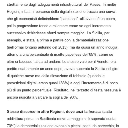
strettamente dagli adeguamenti infrastrutturali del Paese. In molte
Regioni, infatti, il percorso della digitalizzazione traccia una curva
che gli economisti definirebbero “paretiana”: all’avvio c’è un boom,
poi la progressione tende a rallentare come se ogni incremento
successivo richiedesse sforzi sempre maggiori. La Sicilia, per
esempio, è stata la prima a partire con la dematerializzazione
(nell’ormai lontano autunno del 2013), ma da quasi un anno indugia
attorno a una percentuale di ricette paperless dell’85%, come se
oltre si facesse fatica ad andare. Lo stesso vale per il Veneto: era
partito esattamente un anno dopo, aveva superato la Sicilia nel giro
di qualche mese ma dalla rilevazione di febbraio (quando le
prescrizioni digitali erano quasi l’86%) a oggi l’incremento è di poco
più di un punto percentuale. Risultato, nel terzetto di testa nessuna è
ancora riuscita a varcare la soglia del 90%.
Stesso discorso in altre Regioni, dove anzi la frenata
scatta
addirittura prima: in Basilicata (dove a maggio si è superata quota
70%) la dematerializzazione avanza a piccoli passi da parecchio; in