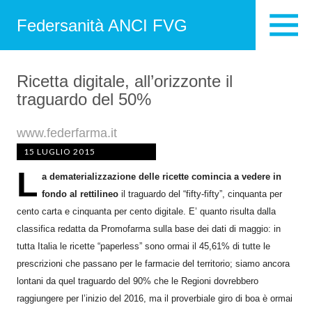
Federsanità ANCI FVG
Ricetta digitale, all’orizzonte il
traguardo del 50%
www.federfarma.it
15 LUGLIO 2015
L
a dematerializzazione delle ricette comincia a vedere in
fondo al rettilineo
il traguardo del “fifty-fifty”, cinquanta per
cento carta e cinquanta per cento digitale. E’ quanto risulta dalla
classifica redatta da Promofarma sulla base dei dati di maggio: in
tutta Italia le ricette “paperless” sono ormai il 45,61% di tutte le
prescrizioni che passano per le farmacie del territorio; siamo ancora
lontani da quel traguardo del 90% che le Regioni dovrebbero
raggiungere per l’inizio del 2016, ma il proverbiale giro di boa è ormai