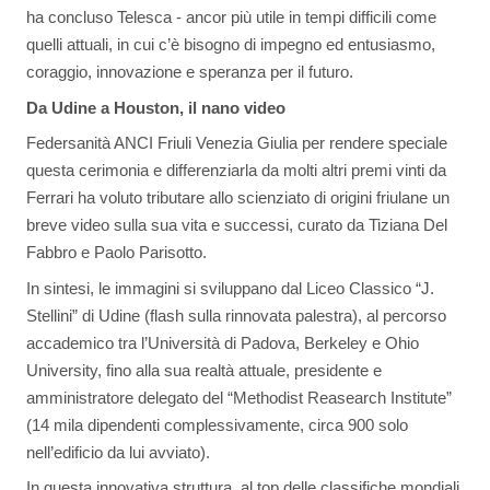
ha concluso Telesca - ancor più utile in tempi difficili come
quelli attuali, in cui c’è bisogno di impegno ed entusiasmo,
coraggio, innovazione e speranza per il futuro.
Da Udine a Houston, il nano video
Federsanità ANCI Friuli Venezia Giulia per rendere speciale
questa cerimonia e differenziarla da molti altri premi vinti da
Ferrari ha voluto tributare allo scienziato di origini friulane un
breve video sulla sua vita e successi, curato da Tiziana Del
Fabbro e Paolo Parisotto.
In sintesi, le immagini si sviluppano dal Liceo Classico “J.
Stellini” di Udine (flash sulla rinnovata palestra), al percorso
accademico tra l’Università di Padova, Berkeley e Ohio
University, fino alla sua realtà attuale, presidente e
amministratore delegato del “Methodist Reasearch Institute”
(14 mila dipendenti complessivamente, circa 900 solo
nell’edificio da lui avviato).
In questa innovativa struttura, al top delle classifiche mondiali,