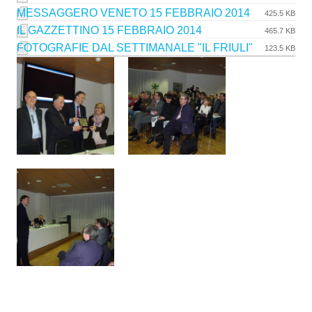
MESSAGGERO VENETO 15 FEBBRAIO 2014
425.5 KB
IL GAZZETTINO 15 FEBBRAIO 2014
465.7 KB
FOTOGRAFIE DAL SETTIMANALE "IL FRIULI"
123.5 KB