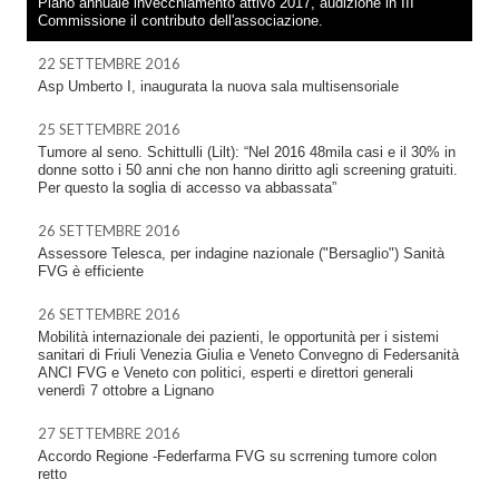
Piano annuale invecchiamento attivo 2017, audizione in III
Commissione il contributo dell'associazione.
22 SETTEMBRE 2016
Asp Umberto I, inaugurata la nuova sala multisensoriale
25 SETTEMBRE 2016
Tumore al seno. Schittulli (Lilt): “Nel 2016 48mila casi e il 30% in
donne sotto i 50 anni che non hanno diritto agli screening gratuiti.
Per questo la soglia di accesso va abbassata”
26 SETTEMBRE 2016
Assessore Telesca, per indagine nazionale ("Bersaglio") Sanità
FVG è efficiente
26 SETTEMBRE 2016
Mobilità internazionale dei pazienti, le opportunità per i sistemi
sanitari di Friuli Venezia Giulia e Veneto Convegno di Federsanità
ANCI FVG e Veneto con politici, esperti e direttori generali
venerdì 7 ottobre a Lignano
27 SETTEMBRE 2016
Accordo Regione -Federfarma FVG su scrrening tumore colon
retto