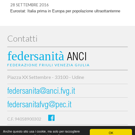
28 SETTEMBRE 2016
Eurostat: Italia prima in Europa per popolazione ultraottantenne
Contatti
federsanità
ANCI
FEDERAZIONE FRIULI VENEZIA GIULIA
Piazza XX Settembre - 33100 - Udine
federsanita@anci.fvg.it
federsanitafvg@pec.it
C.F. 94058900302
Privacy e cookie policy
Anche questo sito usa i cookie, ma solo per raccogliere
OK