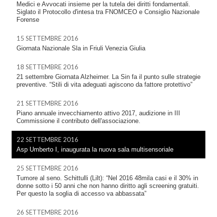
Medici e Avvocati insieme per la tutela dei diritti fondamentali.
Siglato il Protocollo d'intesa tra FNOMCEO e Consiglio Nazionale
Forense
15 SETTEMBRE 2016
Giornata Nazionale Sla in Friuli Venezia Giulia
18 SETTEMBRE 2016
21 settembre Giornata Alzheimer. La Sin fa il punto sulle strategie
preventive. “Stili di vita adeguati agiscono da fattore protettivo”
21 SETTEMBRE 2016
Piano annuale invecchiamento attivo 2017, audizione in III
Commissione il contributo dell'associazione.
22 SETTEMBRE 2016
Asp Umberto I, inaugurata la nuova sala multisensoriale
25 SETTEMBRE 2016
Tumore al seno. Schittulli (Lilt): “Nel 2016 48mila casi e il 30% in
donne sotto i 50 anni che non hanno diritto agli screening gratuiti.
Per questo la soglia di accesso va abbassata”
26 SETTEMBRE 2016