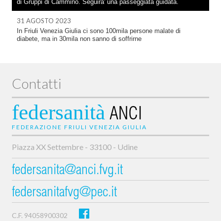
di Gruppi di Cammino. Seguira' una passeggiata guidata.
31 AGOSTO 2023
In Friuli Venezia Giulia ci sono 100mila persone malate di
diabete, ma in 30mila non sanno di soffrirne
Contatti
federsanità
ANCI
FEDERAZIONE FRIULI VENEZIA GIULIA
Piazza XX Settembre - 33100 - Udine
federsanita@anci.fvg.it
federsanitafvg@pec.it
C.F. 94058900302