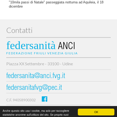
"10mila passi di Natale" passeggiata notturna ad Aquileia, il 18
dicembre
Contatti
federsanità
ANCI
FEDERAZIONE FRIULI VENEZIA GIULIA
Piazza XX Settembre - 33100 - Udine
federsanita@anci.fvg.it
federsanitafvg@pec.it
C.F. 94058900302
Privacy e cookie policy
Anche questo sito usa i cookie, ma solo per raccogliere
OK
statistiche anonime sull’utilizzo del sito. Se proprio vuoi