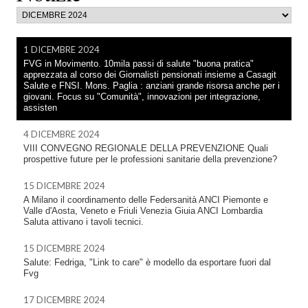
1 DICEMBRE 2024
FVG in Movimento. 10mila passi di salute "buona pratica"
apprezzata al corso dei Giornalisti pensionati insieme a Casagit
Salute e FNSI. Mons. Paglia : anziani grande risorsa anche per i
giovani. Focus su "Comunità", innovazioni per integrazione,
assisten
4 DICEMBRE 2024
VIII CONVEGNO REGIONALE DELLA PREVENZIONE Quali
prospettive future per le professioni sanitarie della prevenzione?
15 DICEMBRE 2024
A Milano il coordinamento delle Federsanità ANCI Piemonte e
Valle d'Aosta, Veneto e Friuli Venezia Giuia ANCI Lombardia
Saluta attivano i tavoli tecnici.
15 DICEMBRE 2024
Salute: Fedriga, "Link to care" è modello da esportare fuori dal
Fvg
17 DICEMBRE 2024