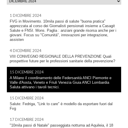
1 DICEMBRE 2024
FVG in Movimento. 10mila passi di salute "buona pratica"
apprezzata al corso dei Giornalisti pensionati insieme a Casagit
Salute e FNSI. Mons. Paglia : anziani grande risorsa anche per i
giovani. Focus su "Comunità", innovazioni per integrazione,
assisten
4 DICEMBRE 2024
VIII CONVEGNO REGIONALE DELLA PREVENZIONE Quali
prospettive future per le professioni sanitarie della prevenzione?
15 DICEMBRE 2024
A Milano il coordinamento delle Federsanità ANCI Piemonte e
Valle d'Aosta, Veneto e Friuli Venezia Giuia ANCI Lombardia
Saluta attivano i tavoli tecnici.
15 DICEMBRE 2024
Salute: Fedriga, "Link to care" è modello da esportare fuori dal
Fvg
17 DICEMBRE 2024
"10mila passi di Natale" passeggiata notturna ad Aquileia, il 18