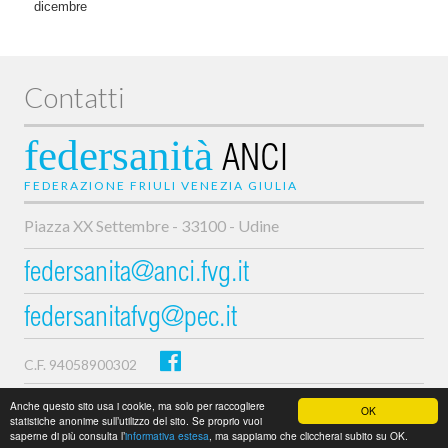
dicembre
Contatti
federsanità
ANCI
FEDERAZIONE FRIULI VENEZIA GIULIA
Piazza XX Settembre - 33100 - Udine
federsanita@anci.fvg.it
federsanitafvg@pec.it
C.F. 94058900302
Privacy e cookie policy
Anche questo sito usa i cookie, ma solo per raccogliere
OK
statistiche anonime sull’utilizzo del sito. Se proprio vuoi
saperne di più consulta l’
informativa estesa
, ma sappiamo che cliccherai subito su OK.