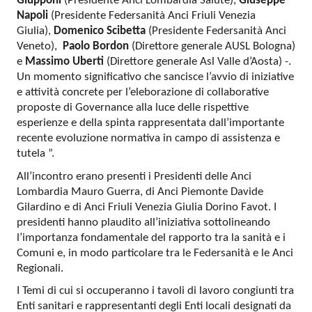
Giupponi
(Presidente Anci Lombardia Salute),
Giuseppe
Napoli
(Presidente Federsanità Anci Friuli Venezia
Giulia),
Domenico Scibetta
(Presidente Federsanità Anci
Veneto),
Paolo Bordon
(Direttore generale AUSL Bologna)
e
Massimo Uberti
(Direttore generale Asl Valle d’Aosta) -.
Un momento significativo che sancisce l’avvio di iniziative
e attività concrete per l’eleborazione di collaborative
proposte di Governance alla luce delle rispettive
esperienze e della spinta rappresentata dall’importante
recente evoluzione normativa in campo di assistenza e
tutela ”.
All’incontro erano presenti i Presidenti delle Anci
Lombardia Mauro Guerra, di Anci Piemonte Davide
Gilardino e di Anci Friuli Venezia Giulia Dorino Favot. I
presidenti hanno plaudito all’iniziativa sottolineando
l’importanza fondamentale del rapporto tra la sanità e i
Comuni e, in modo particolare tra le Federsanità e le Anci
Regionali.
I Temi di cui si occuperanno i tavoli di lavoro congiunti tra
Enti sanitari e rappresentanti degli Enti locali designati da