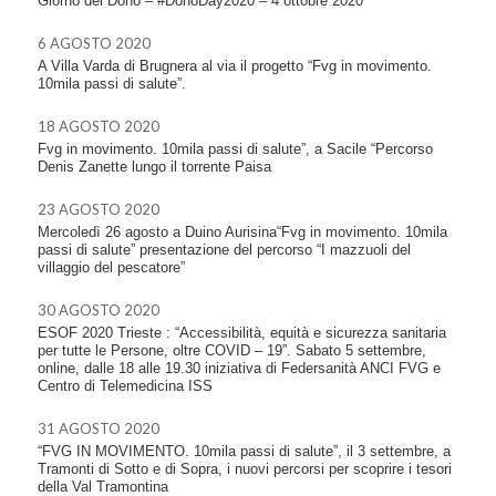
Giorno del Dono – #DonoDay2020 – 4 ottobre 2020
6 AGOSTO 2020
A Villa Varda di Brugnera al via il progetto “Fvg in movimento.
10mila passi di salute”.
18 AGOSTO 2020
Fvg in movimento. 10mila passi di salute”, a Sacile “Percorso
Denis Zanette lungo il torrente Paisa
23 AGOSTO 2020
Mercoledì 26 agosto a Duino Aurisina“Fvg in movimento. 10mila
passi di salute” presentazione del percorso “I mazzuoli del
villaggio del pescatore”
30 AGOSTO 2020
ESOF 2020 Trieste : “Accessibilità, equità e sicurezza sanitaria
per tutte le Persone, oltre COVID – 19”. Sabato 5 settembre,
online, dalle 18 alle 19.30 iniziativa di Federsanità ANCI FVG e
Centro di Telemedicina ISS
31 AGOSTO 2020
“FVG IN MOVIMENTO. 10mila passi di salute”, il 3 settembre, a
Tramonti di Sotto e di Sopra, i nuovi percorsi per scoprire i tesori
della Val Tramontina