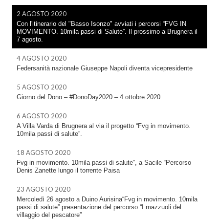
2 AGOSTO 2020
Con l'itinerario del "Basso Isonzo" avviati i percorsi “FVG IN
MOVIMENTO. 10mila passi di Salute”. Il prossimo a Brugnera il
7 agosto.
4 AGOSTO 2020
Federsanità nazionale Giuseppe Napoli diventa vicepresidente
5 AGOSTO 2020
Giorno del Dono – #DonoDay2020 – 4 ottobre 2020
6 AGOSTO 2020
A Villa Varda di Brugnera al via il progetto “Fvg in movimento.
10mila passi di salute”.
18 AGOSTO 2020
Fvg in movimento. 10mila passi di salute”, a Sacile “Percorso
Denis Zanette lungo il torrente Paisa
23 AGOSTO 2020
Mercoledì 26 agosto a Duino Aurisina“Fvg in movimento. 10mila
passi di salute” presentazione del percorso “I mazzuoli del
villaggio del pescatore”