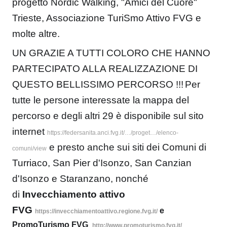
progetto Nordic Walking, "Amici del Cuore"
Trieste, Associazione TuriSmo Attivo FVG e
molte altre.
UN GRAZIE A TUTTI COLORO CHE HANNO
PARTECIPATO ALLA REALIZZAZIONE DI
QUESTO BELLISSIMO PERCORSO !!!
Per
tutte le persone interessate la mappa del
percorso e degli altri 29 è disponibile sul sito
internet
https://federsanita.anci.fvg.it/…/proget…/elenco-
e presto anche sui siti dei Comuni di
comuni/view
Turriaco, San Pier d'Isonzo, San Canzian
d'Isonzo e Staranzano, nonché
di
Invecchiamento attivo
FVG
e
https://invecchiamentoattivo.regione.fvg.it/
PromoTurismo FVG
http://www.promoturismo.fvg.it/