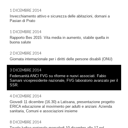
1 DICEMBRE 2014
Invecchiamento attivo e sicurezza delle abitazioni, domani a
Pasian di Prato
1 DICEMBRE 2014
Rapporto Bes 2015: Vita media in aumento, stabile quella in
buona salute
2 DICEMBRE 2014
Giornata internazionale per i diritti delle persone disabili (ONU)
3 DICEMBRE 2014
Federsanità ANCI FVG su riforme e nuovi associati. Fabio
Samani vicepresidente nazionale, FVG laboratorio avanzato per il
SSR.
4 DICEMBRE 2014
Giovedì 11 dicembre (16.30) a Latisana, presentazione progetto
ERICA educazione al movimento per adulti e anziani. Azienda
sanitaria, Comuni e associazioni insieme
8 DICEMBRE 2014
Tavolo ludico regionale mercoledi 10 dicembre alle 17 nel