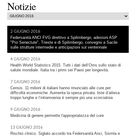
Notizie
2 GIUGNO 2016
Federsanità ANCI FVG direttivo a Spilimbergo, adesioni ASP
"Pro Senectute", Trieste e di Spilimbergo, convegno a Sacile
sulle strutture intermedie e anticipazioni sul ventennale
4 GIUGNO 2016
Health World Statistics 2015. Tutti i dati dell’Oms sullo stato di
salute mondiale. Italia tra i primi sei Paesi per longevità.
7 GIUGNO 2016
Censis. 11 milioni di italiani hanno rinunciato alle cure per
difficoltà economiche. Aumenta la spesa privata: liste d’attesa
troppo lunghe e l’intramoenia è sempre più una scorciatoia
9 GIUGNO 2016
Medicina di genere permette l'appropriatezza del cure
13 GIUGNO 2016
Rischio clinico. Siglato accordo tra Federsanità Anci, Sismla e