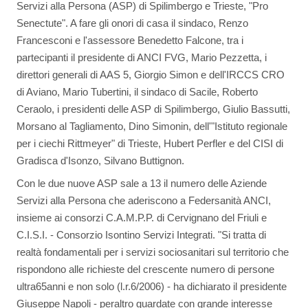
Servizi alla Persona (ASP) di Spilimbergo e Trieste, "Pro
Senectute". A fare gli onori di casa il sindaco, Renzo
Francesconi e l'assessore Benedetto Falcone, tra i
partecipanti il presidente di ANCI FVG, Mario Pezzetta, i
direttori generali di AAS 5, Giorgio Simon e dell'IRCCS CRO
di Aviano, Mario Tubertini, il sindaco di Sacile, Roberto
Ceraolo, i presidenti delle ASP di Spilimbergo, Giulio Bassutti,
Morsano al Tagliamento, Dino Simonin, dell'"Istituto regionale
per i ciechi Rittmeyer" di Trieste, Hubert Perfler e del CISI di
Gradisca d'Isonzo, Silvano Buttignon.
Con le due nuove ASP sale a 13 il numero delle Aziende
Servizi alla Persona che aderiscono a Federsanità ANCI,
insieme ai consorzi C.A.M.P.P. di Cervignano del Friuli e
C.I.S.I. - Consorzio Isontino Servizi Integrati. "Si tratta di
realtà fondamentali per i servizi sociosanitari sul territorio che
rispondono alle richieste del crescente numero di persone
ultra65anni e non solo (l.r.6/2006) - ha dichiarato il presidente
Giuseppe Napoli - peraltro guardate con grande interesse