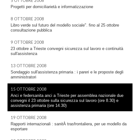
5 OTTOBRE 2008
Progetti per domiciliarietà e informatizzazione
8 OTTOBRE 2008
Libro verde sul futuro del modello sociale". fino al 25 ottobre
consultazione pubblica
9 OTTOBRE 2008
23 ottobre a Trieste convegni sicurezza sul lavoro e continuità
sull'assistenza
13 OTTOBRE 2008
Sondaggio sull'assistenza primaria : i pareri e le proposte degli
amministratori
15 OTTOBRE 2008
Anci e federsanita anci a Trieste per assemblea nazionale due
convegni il 23 ottobre sulla sicurezza sul lavoro (ore 8.30) e
assistenza primaria (ore 14.30)
19 OTTOBRE 2008
Rapporti internazionali : sanitÀ trasfrontaliera, per ue modello da
esportare