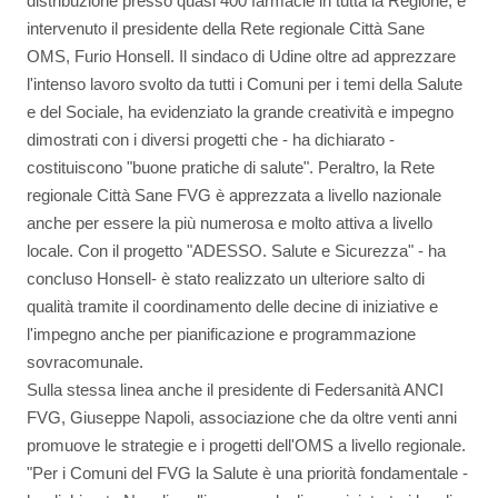
distribuzione presso quasi 400 farmacie in tutta la Regione, è
intervenuto il presidente della Rete regionale Città Sane
OMS, Furio Honsell. Il sindaco di Udine oltre ad apprezzare
l'intenso lavoro svolto da tutti i Comuni per i temi della Salute
e del Sociale, ha evidenziato la grande creatività e impegno
dimostrati con i diversi progetti che - ha dichiarato -
costituiscono "buone pratiche di salute". Peraltro, la Rete
regionale Città Sane FVG è apprezzata a livello nazionale
anche per essere la più numerosa e molto attiva a livello
locale. Con il progetto "ADESSO. Salute e Sicurezza" - ha
concluso Honsell- è stato realizzato un ulteriore salto di
qualità tramite il coordinamento delle decine di iniziative e
l'impegno anche per pianificazione e programmazione
sovracomunale.
Sulla stessa linea anche il presidente di Federsanità ANCI
FVG, Giuseppe Napoli, associazione che da oltre venti anni
promuove le strategie e i progetti dell'OMS a livello regionale.
"Per i Comuni del FVG la Salute è una priorità fondamentale -