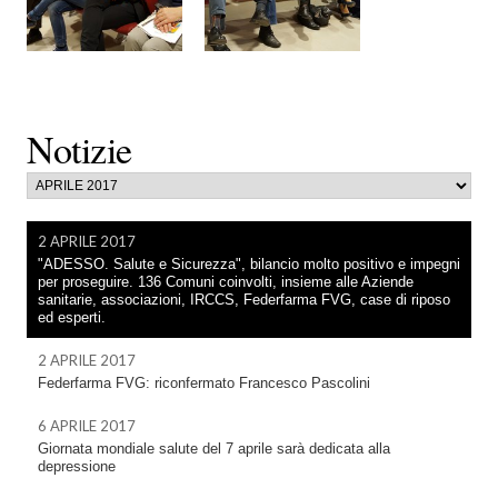
Notizie
2 APRILE 2017
"ADESSO. Salute e Sicurezza", bilancio molto positivo e impegni
per proseguire. 136 Comuni coinvolti, insieme alle Aziende
sanitarie, associazioni, IRCCS, Federfarma FVG, case di riposo
ed esperti.
2 APRILE 2017
Federfarma FVG: riconfermato Francesco Pascolini
6 APRILE 2017
Giornata mondiale salute del 7 aprile sarà dedicata alla
depressione