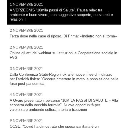
1 NOVEMBRE 2021
A VERZEGNIS “10mila passi di Salute”. Pausa relax tra
ambiente e buon vivere, con suggestive scoperte, nuove reti e
relazioni !
2 NOVEMBRE 2021
Terza dose nelle case di riposo. Di Prima: «Indietro non si torna»
2 NOVEMBRE 2021
Online gli atti del webinar su Istituzioni e Cooperazione sociale in
FVG
3 NOVEMBRE 2021
Dalla Conferenza Stato-Regioni ok alle nuove linee di indirizzo
per l’attività fisica: “Occorre rimettere in moto la popolazione nella
fase post pandemica
4 NOVEMBRE 2021
A Ovaro presentato il percorso “10MILA PASSI DI SALUTE – Alla
scoperta della vecchia ferrovia”. Nuove opportunità per
valorizzare ambiente cultura, storia e tradizioni
9 NOVEMBRE 2021
OCSE: “Covid ha dimostrato che spesa sanitaria è un