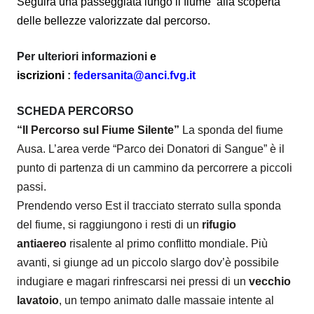
Seguirà una passeggiata lungo il fiume alla scoperta
delle bellezze valorizzate dal percorso.
Per ulteriori informazioni
e
iscrizioni
:
federsanita@anci.fvg.it
SCHEDA PERCORSO
“Il Percorso sul Fiume Silente”
La sponda del fiume
Ausa. L’area verde “Parco dei Donatori di Sangue” è il
punto di partenza di un cammino da percorrere a piccoli
passi.
Prendendo verso Est il tracciato sterrato sulla sponda
del fiume, si raggiungono i resti di un
rifugio
antiaereo
risalente al primo conflitto mondiale. Più
avanti, si giunge ad un piccolo slargo dov’è possibile
indugiare e magari rinfrescarsi nei pressi di un
vecchio
lavatoio
, un tempo animato dalle massaie intente al