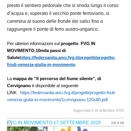
presto il sentiero pedonale che si snoda lungo il corso
d’acqua e, superato il vecchio ponte ferroviario, si
cammina al suono delle fronde dei salici fino a
raggiungere il ponte di ferro austro-ungarico.
Per ulteriori informazioni sul
progetto FVG IN
MOVIMENTO.10mila passi di
Salute
https://federsanita.anci.fvg.it/progetti/progetto-
friuli-venezia-giulia-in-movimento
La
mappa de “Il percorso del fiume silente”, di
Cervignano
è disponibile al seguente
LINK
https://federsanita.anci.fvg.it/progetti/progetto-friuli-
venezia-giulia-in-movimento/1cervignano-120x80.pdf
Aggiornata il 16 settembre 2020
FVG IN MOVIMENTO 17 SETTEMBRE 2020
206.9 KB