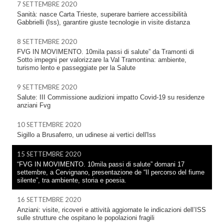
7 SETTEMBRE 2020
Sanità: nasce Carta Trieste, superare barriere accessibilità
Gabbrielli (Iss), garantire giuste tecnologie in visite distanza
8 SETTEMBRE 2020
FVG IN MOVIMENTO. 10mila passi di salute” da Tramonti di
Sotto impegni per valorizzare la Val Tramontina: ambiente,
turismo lento e passeggiate per la Salute
9 SETTEMBRE 2020
Salute: III Commissione audizioni impatto Covid-19 su residenze
anziani Fvg
10 SETTEMBRE 2020
Sigillo a Brusaferro, un udinese ai vertici dell'Iss
15 SETTEMBRE 2020
“FVG IN MOVIMENTO. 10mila passi di salute” domani 17
settembre, a Cervignano, presentazione de “Il percorso del fiume
silente”, tra ambiente, storia e poesia.
16 SETTEMBRE 2020
Anziani: visite, ricoveri e attività aggiornate le indicazioni dell’ISS
sulle strutture che ospitano le popolazioni fragili