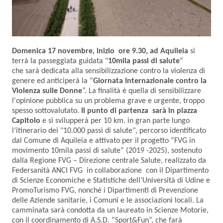
Domenica 17 novembre, inizio ore 9.30, ad Aquileia
si
terrà la passeggiata guidata "
10mila passi di salute
”
che
sarà dedicata alla sensibilizzazione contro la violenza di
genere ed anticiperà la “
Giornata Internazionale contro la
Violenza sulle Donne
”. La finalità è quella di sensibilizzare
l'opinione pubblica su un problema grave e urgente, troppo
spesso sottovalutato.
Il punto di partenza sarà in piazza
Capitolo
e si svilupperà per 10 km. in gran parte lungo
l’itinerario dei "10.000 passi di salute", percorso identificato
dal Comune di Aquileia e attivato per il progetto “FVG in
movimento 10mila passi di salute” (2019 -2025), sostenuto
dalla Regione FVG – Direzione centrale Salute, realizzato da
Federsanità ANCI FVG in collaborazione con il Dipartimento
di Scienze Economiche e Statistiche dell’Università di Udine e
PromoTurismo FVG, nonché i Dipartimenti di Prevenzione
delle Aziende sanitarie, i Comuni e le associazioni locali. La
camminata sarà condotta da un laureato in Scienze Motorie,
con il coordinamento di A.S.D. “Sport&Fun”, che farà