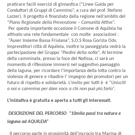
praticare facili esercizi di ginnastica (“Linee Guida per
Conduttori di Gruppi di Cammino”, a cura del prof. Stefano
Lazzer). Il progetto è finanziato dalla regione nell’ambito del
“
Piano Regionale della Prevenzione – Comunità Attive”.
Per questa importante occasione il Comune di Aquileia ha
attivato una rete fondamentale con molte associazioni :
“Auser Insieme Bassa Friulana”, S.O.S Rosa Gorizia Odv,
Imprenditori città di Aquileia, inoltre la passeggiata vedrà la
partecipazione del Gruppo
“Piedini della notte”.
Al termine
della camminata, presso la foce del Natissa, ci sarà un
momento di riflessione immersi nel suggestivo paesaggio
della laguna, per ricordare l’importanza della lotta contro la
violenza di genere e ribadire l’ impegno dei promotori per un
futuro di rispetto e solidarietà. L’invito per tutti è è “
Unisciti
a noi e cammina per dare voce a chi non può più farlo”.
L’iniziativa è gratuita e aperta a tutti gli interessati.
DESCRIZIONE DEL PERCORSO
“10mila passi tra natura e
laguna ad AQUILEIA”
Il percorso parte in prossimità dell’incrocio tra Marina di