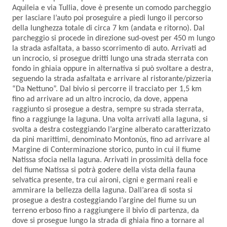
Aquileia e via Tullia, dove è presente un comodo parcheggio
per lasciare l’auto poi proseguire a piedi lungo il percorso
della lunghezza totale di circa 7 km (andata e ritorno). Dal
parcheggio si procede in direzione sud-ovest per 450 m lungo
la strada asfaltata, a basso scorrimento di auto. Arrivati ad
un incrocio, si prosegue dritti lungo una strada sterrata con
fondo in ghiaia oppure in alternativa si può svoltare a destra,
seguendo la strada asfaltata e arrivare al ristorante/pizzeria
“Da Nettuno”. Dal bivio si percorre il tracciato per 1,5 km
fino ad arrivare ad un altro incrocio, da dove, appena
raggiunto si prosegue a destra, sempre su strada sterrata,
fino a raggiunge la laguna. Una volta arrivati alla laguna, si
svolta a destra costeggiando l’argine alberato caratterizzato
da pini marittimi, denominato Montonùs, fino ad arrivare al
Margine di Conterminazione storico, punto in cui il fiume
Natissa sfocia nella laguna. Arrivati in prossimità della foce
del fiume Natissa si potrà godere della vista della fauna
selvatica presente, tra cui aironi, cigni e germani reali e
ammirare la bellezza della laguna. Dall’area di sosta si
prosegue a destra costeggiando l’argine del fiume su un
terreno erboso fino a raggiungere il bivio di partenza, da
dove si prosegue lungo la strada di ghiaia fino a tornare al