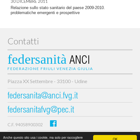
30 DICEMBRE 2011
Relazione sullo stato sanitario del paese 2009-2010.
problematiche emergenti e prospettive
Contatti
federsanità
ANCI
FEDERAZIONE FRIULI VENEZIA GIULIA
Piazza XX Settembre - 33100 - Udine
federsanita@anci.fvg.it
federsanitafvg@pec.it
C.F. 94058900302
Privacy e cookie policy
Anche questo sito usa i cookie, ma solo per raccogliere
OK