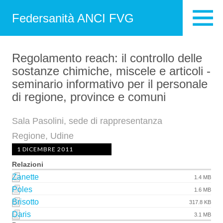
Federsanità ANCI FVG
Regolamento reach: il controllo delle
sostanze chimiche, miscele e articoli -
seminario informativo per il personale
di regione, province e comuni
Sala Pasolini, sede di rappresentanza
Regione, Udine
1 DICEMBRE 2011
Relazioni
Zanette
1.4 MB
Poles
1.6 MB
Brisotto
317.8 KB
Daris
3.1 MB