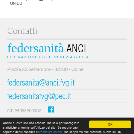
UNIUD
Contatti
federsanità
ANCI
FEDERAZIONE FRIULI VENEZIA GIULIA
Piazza XX Settembre - 33100 - Udine
federsanita@anci.fvg.it
federsanitafvg@pec.it
C.F. 94058900302
Privacy e cookie policy
Anche questo sito usa i cookie, ma solo per raccogliere
OK
statistiche anonime sull’utilizzo del sito. Se proprio vuoi
saperne di più consulta l’
informativa estesa
, ma sappiamo che cliccherai subito su OK.