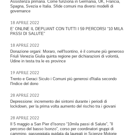
Assistenza primaria. Come funziona in Germania, UK, Francia,
Spagna, Svezia e Italia. Sfide comuni ma diversi modelli di
governance
18 APRILE 2022
E’ ONLINE IL DEPLIANT CON TUTTI I 59 PERCORSI “10 MILA
PASSI DI SALUTE”
18 APRILE 2022
Donazione organi: Moraro, nell'Isontino, è il comune più generoso
Friuli Venezia Giulia quinta regione per dichiarazioni di volontà,
Udine in testa tra le es province
19 APRILE 2022
Trento e Geraci Siculo i Comuni più generosi d'Italia secondo
l'Indice del dono
28 APRILE 2022
Depressione: incremento dei sintomi durante i periodi di
lockdown, per la prima volta aumento del rischio tra i giovani
28 APRILE 2022
Il 5 maggio a San Pier d’Isonzo “10mila passi di Salute”, ”Il
percorso del basso Isonzo”, corso per coordinatori gruppi di
cammino, passeggiata guidata da laureati in Scienze Motorie