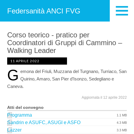
Federsanità ANCI FVG
Corso teorico - pratico per
Coordinatori di Gruppi di Cammino –
Walking Leader
11 APRILE 2022
G
emona del Friuli, Muzzana del Turgnano, Turriaco, San
Quirino, Amaro, San Pier d’Isonzo, Sedegliano e
Caneva.
Aggiornata il 12 aprile 2022
Atti del convegno
Programma
1.1 MB
Sandrin e ASUFC, ASUGI e ASFO
4.3 MB
Lazzer
3.3 MB