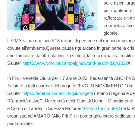
sulle azioni urg
per mantenere sa
rafforzare un m
comunità attive 
globale.
L’ OMS stima che più di 13 milioni di persone nel mondo muoiono, 
dovute all’ambiente.Queste cause riguardano in gran parte la cris
che l’umanità sta affrontando. In sintesi, la crisi climatica costitu
Salute”
https://www.who.int/campaigns/
world-health-day/2022
#
In Friuli Venezia Giulia per il 7 aprile 2022, Federsanità ANCI FVG
Salute e a tutti i partner del progetto “FVG IN MOVIMENTO.10mil
Salute”
https://federsanita.anci.fvg.
it/progetti
( Piano Regionale de
“Comunità attive”), Università degli Studi di Udine – Dipartiment
e Corso di Laurea in Scienze Motorie-
#PromoTurismoFVG
e la R
organizza ad AMARO (Alto Friuli) un pomeriggio intero dedicato a
per la Salute.