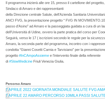
Il programma inizierà alle ore 15, presso il cartellone del progetto,
Sindaco di Amaro e dei rappresentanti
della Direzione centrale Salute, dell’Azienda Sanitaria Universitari
ANCI FVG, la presentazione progetto “ FVG IN MOVIMENTO.10mil
passo d’Asino” ad Amaro e la passeggiata guidata a cura di un la
dell’Università di Udine, ovvero la parte pratica del corso per Coo
Seguirà, verso le 17 ( iscrizioni secondo le regole per la sicurez
Amaro, la seconda parte del programma, incontro con i rappresen
condotta “Gianni Cosetti Carnia e Tarvisiano” per la presentazion
progetto
#InCAmpoAssieme
e l’intervento finale della referente
di
#SlowMedicine
Friuli Venezia Giulia.
Percorso Amaro
7 APRILE 2022 GIORNATA MONDIALE SALUTE FVG AMA
7 APRILE 22 AMARO PERCORSO 10MILA PASSI SALUTE 