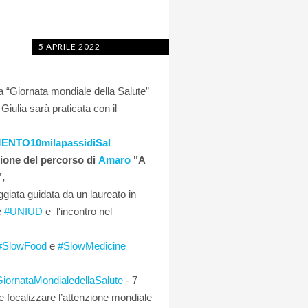
5 APRILE 2022
 la “Giornata mondiale della Salute”
 Giulia sarà praticata con il
NTO10milapassidiSal
ione del percorso di
Amaro
"A
,
ggiata guidata da un laureato in
e
#UNIUD
e l'incontro nel
#SlowFood
e
#SlowMedicine
iornataMondialedellaSalute
- 7
e focalizzare l’attenzione mondiale