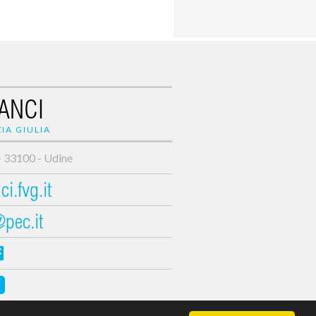
ANCI
IA GIULIA
- 33100 - Udine
i.fvg.it
@pec.it