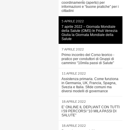
coordinamento (aperto) per
informazioni e “buone pratiche” per i
cittadini
5 APRILE 2022
7 aprile 2022 – Giornata Mondiale
della Salute (OMS) In Friuli Venezia
Giulia la Giornata Mondiale della
Salute
7 APRILE 2022
Primo incontro del Corso teorico -
pratico per conduttori di Gruppi di
cammino “10mila passi di Salute”
11 APRILE 2022
Assistenza primaria. Come funziona
in Germania, UK, Francia, Spagna,
Svezia e Italia. Sfide comuni ma
diversi modelli di governance
18 APRILE 2022
E’ ONLINE IL DEPLIANT CON TUTTI
I 59 PERCORSI “10 MILA PASSI DI
SALUTE”
18 APRILE 2022