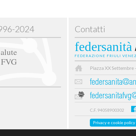
1996-2024
Contatti
federsanità
alute
FEDERAZIONE FRIULI VENEZ
e FVG
Piazza XX Settembre 
federsanita@anc
federsanitafvg
C.F. 94058900302
Privacy e cookie policy