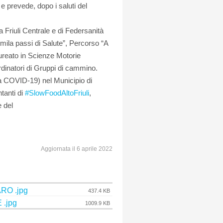
 e prevede, dopo i saluti del
a Friuli Centrale e di Federsanità
a passi di Salute”, Percorso “A
ureato in Scienze Motorie
rdinatori di Gruppi di cammino.
za COVID-19) nel Municipio di
tanti di
#SlowFoodAltoFriuli
,
e del
Aggiornata il 6 aprile 2022
RO .jpg
437.4 KB
.jpg
1009.9 KB