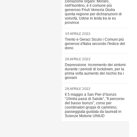
Donazione organi: Moraro,
nell'Isontino, è il comune più
generoso Friuli Venezia Giulia
quinta regione per dichiarazioni di
volontà, Udine in testa tra le es
province
19 APRILE 2022
Trento e Geraci Siculo i Comuni più
generosi d'Italia secondo l'Indice del
dono
28 APRILE 2022
Depressione: incremento dei sintomi
durante i periodi di lockdown, per la
prima volta aumento del rischio tra i
giovani
28 APRILE 2022
Il 5 maggio a San Pier d’Isonzo
“10mila passi di Salute”, ”Il percorso
del basso Isonzo”, corso per
coordinatori gruppi di cammino,
passeggiata guidata da laureati in
Scienze Motorie UNIUD