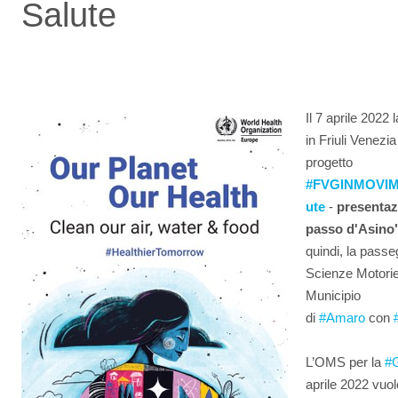
Salute
Il 7 aprile 2022
in Friuli Venezia
progetto
#
FVGINMOVIME
ute
-
presentaz
passo d'Asino"
quindi, la passe
Scienze Motori
Municipio
di
#Amaro
con
L’OMS per la
#G
aprile 2022 vuol