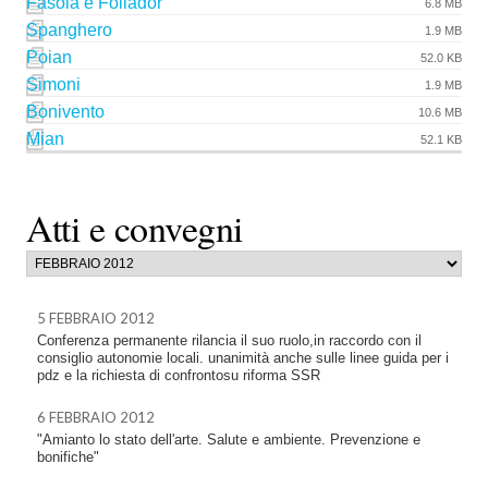
Fasola e Follador
6.8 MB
Spanghero
1.9 MB
Poian
52.0 KB
Simoni
1.9 MB
Bonivento
10.6 MB
Mian
52.1 KB
Atti e convegni
5 FEBBRAIO 2012
Conferenza permanente rilancia il suo ruolo,in raccordo con il
consiglio autonomie locali. unanimità anche sulle linee guida per i
pdz e la richiesta di confrontosu riforma SSR
6 FEBBRAIO 2012
"Amianto lo stato dell'arte. Salute e ambiente. Prevenzione e
bonifiche"