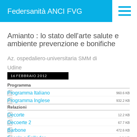
Federsanità ANCI FVG
Amianto : lo stato dell'arte salute e
ambiente prevenzione e bonifiche
Az. ospedaliero-universitaria SMM di
Udine
16 FEBBRAIO 2012
Programma
Programma Italiano
960.6 KB
Programma Inglese
932.2 KB
Relazioni
Decorte
12.2 KB
Decoerte 2
67.7 KB
Barbone
472.6 KB