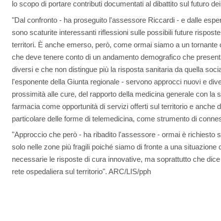
lo scopo di portare contributi documentati al dibattito sul futuro dei
"Dal confronto - ha proseguito l'assessore Riccardi - e dalle esper
sono scaturite interessanti riflessioni sulle possibili future rispos
territori. È anche emerso, però, come ormai siamo a un tornante 
che deve tenere conto di un andamento demografico che present
diversi e che non distingue più la risposta sanitaria da quella soci
l'esponente della Giunta regionale - servono approcci nuovi e divers
prossimità alle cure, del rapporto della medicina generale con la san
farmacia come opportunità di servizi offerti sul territorio e anche del
particolare delle forme di telemedicina, come strumento di connes
"Approccio che però - ha ribadito l'assessore - ormai è richiesto sul
solo nelle zone più fragili poiché siamo di fronte a una situazione 
necessarie le risposte di cura innovative, ma soprattutto che dice
rete ospedaliera sul territorio". ARC/LIS/pph