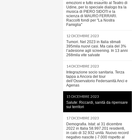
emozioni e tutto esaurito al Teatro di
Udine, per lo speciale dialogo tra la
musica di PIERO SIDOTI e la
scienza di MAURO FERRARI.
Raccolti fondi per "La Nostra
Famiglia"
12 DICEMBRE 2023
Tumori. Nel 2023 in Italia stimati
395mila nuovi casi. Ma cala del 3%
l’adesione agli screening. In 13 anni
268mila vite salvate
14 DICEMBRE 2023
Integrazione socio sanitaria. Terza
tappa a Ancora del tour
dell’Osservatorio Federsanità Anci e
Agenas
15 DICEMBRE 2023
Salute: Riccardi, sanità da ripensare
sui territori
17 DICEMBRE 2023
Demografia. Istat: al 31 dicembre
2022 in Italia 58.997.201 residenti,
in calo di 32.932 unità. Nuovo record
negativo nascite (-7.000 rispetto al