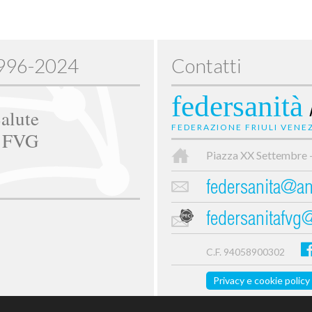
1996-2024
Contatti
federsanità
alute
FEDERAZIONE FRIULI VENEZ
e FVG
Piazza XX Settembre 
federsanita@anc
federsanitafvg
C.F. 94058900302
Privacy e cookie policy