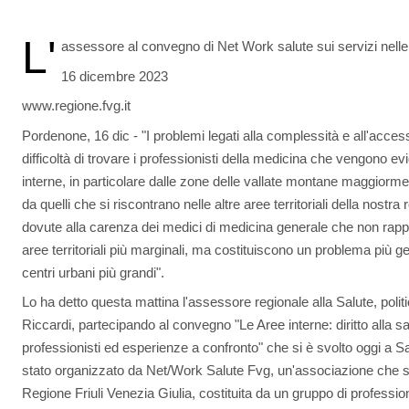
L'
assessore al convegno di Net Work salute sui servizi nelle
16 dicembre 2023
www.regione.fvg.it
Pordenone, 16 dic - "I problemi legati alla complessità e all'accessib
difficoltà di trovare i professionisti della medicina che vengono evid
interne, in particolare dalle zone delle vallate montane maggiorme
da quelli che si riscontrano nelle altre aree territoriali della nostra 
dovute alla carenza dei medici di medicina generale che non rappr
aree territoriali più marginali, ma costituiscono un problema più g
centri urbani più grandi".
Lo ha detto questa mattina l'assessore regionale alla Salute, politi
Riccardi, partecipando al convegno "Le Aree interne: diritto alla sa
professionisti ed esperienze a confronto" che si è svolto oggi a Sa
stato organizzato da Net/Work Salute Fvg, un'associazione che si 
Regione Friuli Venezia Giulia, costituita da un gruppo di profession