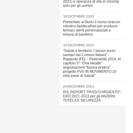
2021) e speranza di vita in crescita
solo per gli uomini
18 DICEMBRE 2023
Presentato al Burlo il nuovo braccio
robotico ApotecaPed per produrre
farmaci sterili personalizzati a
misura di bambino
19 DICEMBRE 2023
"Salute e territorio. I servizi socio-
sanitari dei Comuni italiani" -
Rapporto IFEL - Federanità 2024. Al
capitolo 5^ "One Health"
segnalazione "buona pratica"
progetto FVG IN MOVIMENTO.10
mila passi di Salute"
20 DICEMBRE 2023
ISS, REPORT "PASSI D'ARGENTO",
DATI 2021-2022 per gli ANZIANI.
TUTELA E SICUREZZA