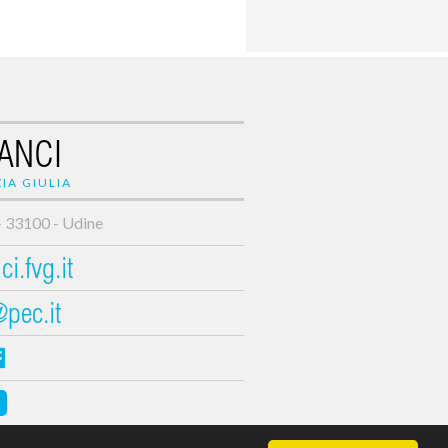
ANCI
IA GIULIA
- 33100 - Udine
i.fvg.it
@pec.it