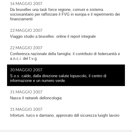
16 MAGGIO 2007
Da bruxelles una task force regione, comuni e sistema
sociosanitario per rafforzare il FVG in europa e il reperimento dei
finanziamenti
22 MAGGIO 2007
Viaggio studio a bruxelles: online il report integrale
22 MAGGIO 2007
Conferenza nazionale della famiglia: il contributo di federsanità e
a.n.c.i. del f.v.g.
30 MAGGIO 2007
S.o.s. caldo, dalla direzione salute lopuscolo, il centro di
informazione e un numero verde.
31 MAGGIO 2007
Nasce il network delloncologia
31 MAGGIO 2007
Infortuni. turco e damiano, approvato ddl sicurezza luoghi lavoro