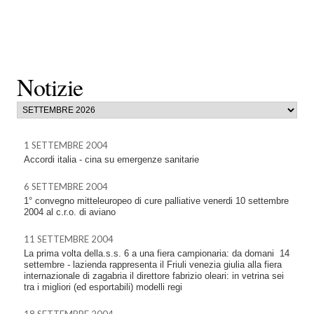
Notizie
1 SETTEMBRE 2004
Accordi italia - cina su emergenze sanitarie
6 SETTEMBRE 2004
1° convegno mitteleuropeo di cure palliative venerdi 10 settembre
2004 al c.r.o. di aviano
11 SETTEMBRE 2004
La prima volta della.s.s. 6 a una fiera campionaria: da domani  14
settembre - lazienda rappresenta il Friuli venezia giulia alla fiera
internazionale di zagabria il direttore fabrizio oleari: in vetrina sei
tra i migliori (ed esportabili) modelli regi