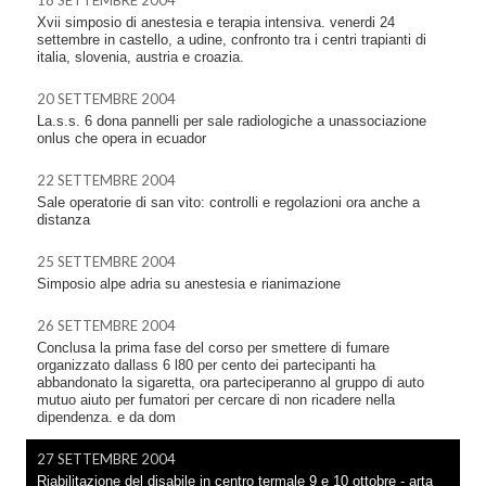
18 SETTEMBRE 2004
Xvii simposio di anestesia e terapia intensiva. venerdi 24
settembre in castello, a udine, confronto tra i centri trapianti di
italia, slovenia, austria e croazia.
20 SETTEMBRE 2004
La.s.s. 6 dona pannelli per sale radiologiche a unassociazione
onlus che opera in ecuador
22 SETTEMBRE 2004
Sale operatorie di san vito: controlli e regolazioni ora anche a
distanza
25 SETTEMBRE 2004
Simposio alpe adria su anestesia e rianimazione
26 SETTEMBRE 2004
Conclusa la prima fase del corso per smettere di fumare
organizzato dallass 6 l80 per cento dei partecipanti ha
abbandonato la sigaretta, ora parteciperanno al gruppo di auto
mutuo aiuto per fumatori per cercare di non ricadere nella
dipendenza. e da dom
27 SETTEMBRE 2004
Riabilitazione del disabile in centro termale 9 e 10 ottobre - arta