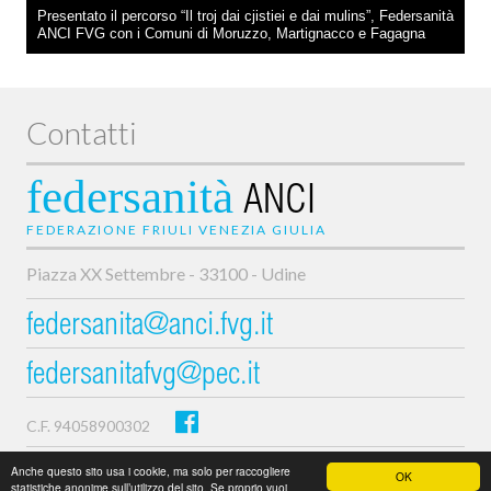
Presentato il percorso “Il troj dai cjistiei e dai mulins”, Federsanità
ANCI FVG con i Comuni di Moruzzo, Martignacco e Fagagna
Contatti
federsanità
ANCI
FEDERAZIONE FRIULI VENEZIA GIULIA
Piazza XX Settembre - 33100 - Udine
federsanita@anci.fvg.it
federsanitafvg@pec.it
C.F. 94058900302
Privacy e cookie policy
Anche questo sito usa i cookie, ma solo per raccogliere
OK
statistiche anonime sull’utilizzo del sito. Se proprio vuoi