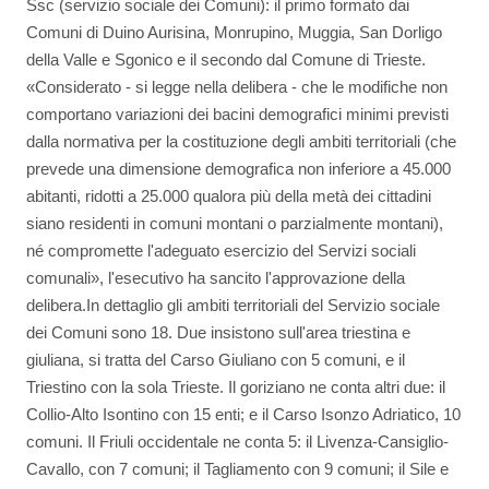
Ssc (servizio sociale dei Comuni): il primo formato dai
Comuni di Duino Aurisina, Monrupino, Muggia, San Dorligo
della Valle e Sgonico e il secondo dal Comune di Trieste.
«Considerato - si legge nella delibera - che le modifiche non
comportano variazioni dei bacini demografici minimi previsti
dalla normativa per la costituzione degli ambiti territoriali (che
prevede una dimensione demografica non inferiore a 45.000
abitanti, ridotti a 25.000 qualora più della metà dei cittadini
siano residenti in comuni montani o parzialmente montani),
né compromette l'adeguato esercizio del Servizi sociali
comunali», l'esecutivo ha sancito l'approvazione della
delibera.In dettaglio gli ambiti territoriali del Servizio sociale
dei Comuni sono 18. Due insistono sull'area triestina e
giuliana, si tratta del Carso Giuliano con 5 comuni, e il
Triestino con la sola Trieste. Il goriziano ne conta altri due: il
Collio-Alto Isontino con 15 enti; e il Carso Isonzo Adriatico, 10
comuni. Il Friuli occidentale ne conta 5: il Livenza-Cansiglio-
Cavallo, con 7 comuni; il Tagliamento con 9 comuni; il Sile e