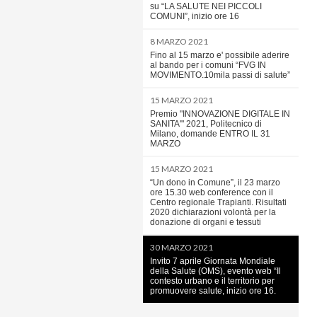
su “LA SALUTE NEI PICCOLI
COMUNI”, inizio ore 16
8 MARZO 2021
Fino al 15 marzo e' possibile aderire
al bando per i comuni “FVG IN
MOVIMENTO.10mila passi di salute”
15 MARZO 2021
Premio "INNOVAZIONE DIGITALE IN
SANITA'" 2021, Politecnico di
Milano, domande ENTRO IL 31
MARZO
15 MARZO 2021
“Un dono in Comune”, il 23 marzo
ore 15.30 web conference con il
Centro regionale Trapianti. Risultati
2020 dichiarazioni volontà per la
donazione di organi e tessuti
30 MARZO 2021
Invito 7 aprile Giornata Mondiale
della Salute (OMS), evento web “Il
contesto urbano e il territorio per
promuovere salute, inizio ore 16.