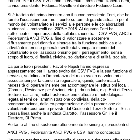
Fabbro. Per il CSV FVG sono intervenuti il presidente Roberto Ferri,
la vice presidente, Federica Novello e il direttore Federico Coan.
Si è trattato del primo incontro con il nuovo presidente Ferri, che ha
fornito l’occasione per fare il punto su temi di grande attualità per il
mondo del volontariato e i servizi alle persone e le collaborazioni
pluriennali - protocolli del 2005 e 2018. Al riguardo Ferri ha
sottolineato l’importanza della collaborazione tra il CSV FVG, ANCI e
Federsanità ANCI FVG al fine di valorizzare e sostenere
diffusamente pari dignità e sinergie tra la funzione pubblica e le
attività di interesse generale svolte dal variegato mondo del
volontariato e dell’associazionismo per il perseguimento, senza
scopo di lucro, di finalità civiche, solidaristiche e di utilità sociale.
Da parte loro i presidenti Favot e Napoli hanno espresso
apprezzamento per il lavoro svolto dal CSV FVG e la sua funzione di
servizio, sottolineato l’importanza del ruolo svolto da volontari e
associazioni per la comunità regionale e, quindi, confermato la
necessità di operare insieme per accompagnare le istituzioni locali,
(Comuni, Residenze per Anziani, etc.) da un lato, e gli Enti di Terzo
Settore, dall’altro, nella trasformazione culturale e metodologica
legata ai temi dell’amministrazione condivisa, della co-
programmazione, della co-progettazione e della promozione del
volontariato così come previsto dal Codice del Terzo Settore.
Sulla
stessa linea
anche la sindaca Clarotto
,
l’assessore Grilli e il
Direttore, Di Pr
ima.
Pertanto al fine di sostenere ulteriormente le sinergie, i presidenti di
ANCI FVG , Federsanità ANCI FVG e CSV hanno concordato