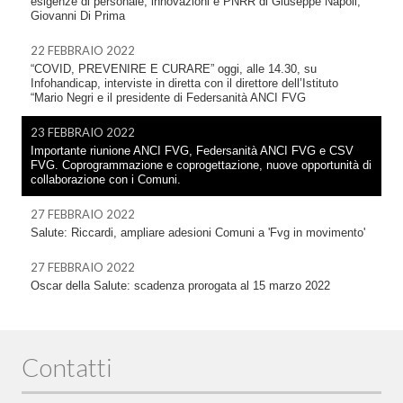
esigenze di personale, innovazioni e PNRR di Giuseppe Napoli,
Giovanni Di Prima
22 FEBBRAIO 2022
“COVID, PREVENIRE E CURARE” oggi, alle 14.30, su
Infohandicap, interviste in diretta con il direttore dell’Istituto
“Mario Negri e il presidente di Federsanità ANCI FVG
23 FEBBRAIO 2022
Importante riunione ANCI FVG, Federsanità ANCI FVG e CSV
FVG. Coprogrammazione e coprogettazione, nuove opportunità di
collaborazione con i Comuni.
27 FEBBRAIO 2022
Salute: Riccardi, ampliare adesioni Comuni a 'Fvg in movimento'
27 FEBBRAIO 2022
Oscar della Salute: scadenza prorogata al 15 marzo 2022
Contatti