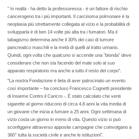
" In realtà - ha detto la professoressa - è un fattore di rischio
cancerogeno tra i più importanti. Il carcinoma polmonare è la
neoplasia più strettamente collegata al vizio e la probabilità di
svilupparla è di ben 14 volte più alta tra i fumatori. Ma il
tabagismo determina anche il 30% dei casi di tumore
pancreatico maschili e la metà di quelli al tratto urinario.
Quindi, ogni volta che qualcuno si accende una "bionda" deve
considerare che non sta facendo del male solo al suo
apparato respiratorio ma anche a tutto il resto del corpo”.
“La nostra Fondazione è lieta di aver patrocinato un evento
così importante – ha concluso Francesco Cognetti presidente
di Insieme Contro il Cancro -. È stato calcolato che venti
sigarette al giorno riducono di circa 4,6 anni la vita media di
un giovane che inizia a fumare a 25 anni. Ogni settimana di
vizio costa un giorno in meno di vita. Questo vizio si può
sconfiggere attraverso apposite campagne che coinvolgano a
360° tutta la società civile e anche le istituzioni”.