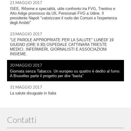
21 MAGGIO 2017
ISEE, Riforme e specialità, utile confronto tra FVG, Trentino e
Alto Adige promosso da UIL Pensionati FVG a Udine. Il
presidente Napoli "valorizzare il ruolo dei Comuni e l'esperienza
degli Ambiti"
23 MAGGIO 2017
"LE PAROLE APPROPRIATE PER LA SALUTE" LUNEDI' 19
GIUGNO (ORE 9.30) OSPEDALE CATTINARA TRIESTE
MEDICI, INFERMIERI, GIORNALISTI E ASSOCIAZIONI
INSIEME.
30 MAGGIO 2017
Giornata senza Tabacco. Un europeo su quattro è dedito al fumo.
A Bruxelles parte il progetto per dire “basta”
31 MAGGIO 2017
La salute disuguale in Italia
Contatti