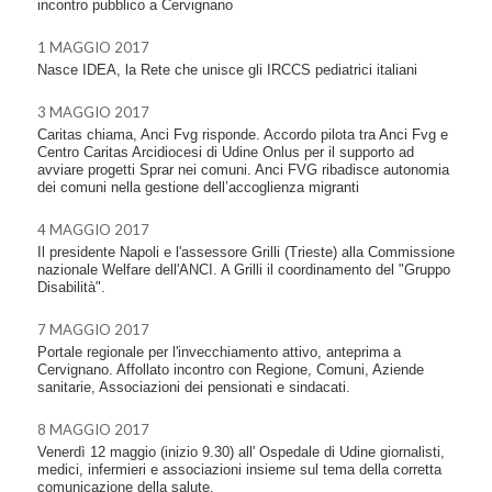
incontro pubblico a Cervignano
1 MAGGIO 2017
Nasce IDEA, la Rete che unisce gli IRCCS pediatrici italiani
3 MAGGIO 2017
Caritas chiama, Anci Fvg risponde. Accordo pilota tra Anci Fvg e
Centro Caritas Arcidiocesi di Udine Onlus per il supporto ad
avviare progetti Sprar nei comuni. Anci FVG ribadisce autonomia
dei comuni nella gestione dell’accoglienza migranti
4 MAGGIO 2017
Il presidente Napoli e l'assessore Grilli (Trieste) alla Commissione
nazionale Welfare dell'ANCI. A Grilli il coordinamento del "Gruppo
Disabilità".
7 MAGGIO 2017
Portale regionale per l'invecchiamento attivo, anteprima a
Cervignano. Affollato incontro con Regione, Comuni, Aziende
sanitarie, Associazioni dei pensionati e sindacati.
8 MAGGIO 2017
Venerdì 12 maggio (inizio 9.30) all' Ospedale di Udine giornalisti,
medici, infermieri e associazioni insieme sul tema della corretta
comunicazione della salute.