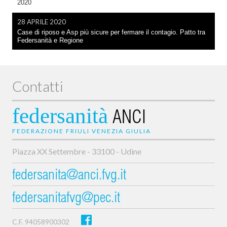
2020
28 APRILE 2020
Case di riposo e Asp più sicure per fermare il contagio. Patto tra
Federsanità e Regione
Contatti
federsanità
ANCI
FEDERAZIONE FRIULI VENEZIA GIULIA
Piazza XX Settembre - 33100 - Udine
federsanita@anci.fvg.it
federsanitafvg@pec.it
C.F. 94058900302