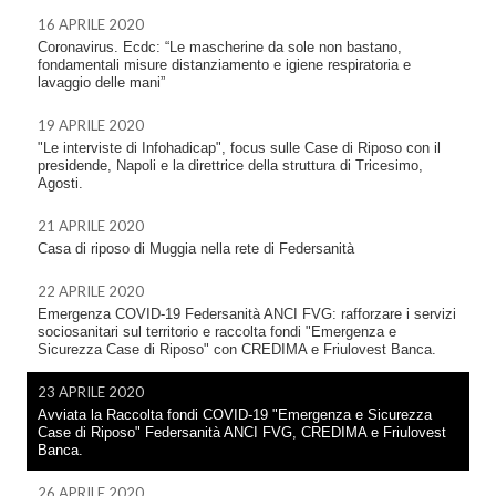
16 APRILE 2020
Coronavirus. Ecdc: “Le mascherine da sole non bastano,
fondamentali misure distanziamento e igiene respiratoria e
lavaggio delle mani”
19 APRILE 2020
"Le interviste di Infohadicap", focus sulle Case di Riposo con il
presidende, Napoli e la direttrice della struttura di Tricesimo,
Agosti.
21 APRILE 2020
Casa di riposo di Muggia nella rete di Federsanità
22 APRILE 2020
Emergenza COVID-19 Federsanità ANCI FVG: rafforzare i servizi
sociosanitari sul territorio e raccolta fondi "Emergenza e
Sicurezza Case di Riposo" con CREDIMA e Friulovest Banca.
23 APRILE 2020
Avviata la Raccolta fondi COVID-19 "Emergenza e Sicurezza
Case di Riposo" Federsanità ANCI FVG, CREDIMA e Friulovest
Banca.
26 APRILE 2020