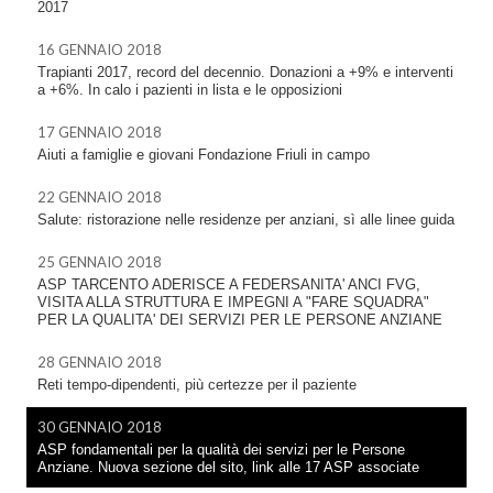
2017
16 GENNAIO 2018
Trapianti 2017, record del decennio. Donazioni a +9% e interventi
a +6%. In calo i pazienti in lista e le opposizioni
17 GENNAIO 2018
Aiuti a famiglie e giovani Fondazione Friuli in campo
22 GENNAIO 2018
Salute: ristorazione nelle residenze per anziani, sì alle linee guida
25 GENNAIO 2018
ASP TARCENTO ADERISCE A FEDERSANITA' ANCI FVG,
VISITA ALLA STRUTTURA E IMPEGNI A "FARE SQUADRA"
PER LA QUALITA' DEI SERVIZI PER LE PERSONE ANZIANE
28 GENNAIO 2018
Reti tempo-dipendenti, più certezze per il paziente
30 GENNAIO 2018
ASP fondamentali per la qualità dei servizi per le Persone
Anziane. Nuova sezione del sito, link alle 17 ASP associate