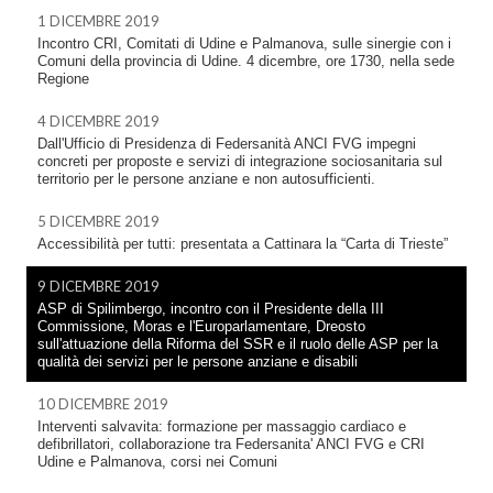
1 DICEMBRE 2019
Incontro CRI, Comitati di Udine e Palmanova, sulle sinergie con i
Comuni della provincia di Udine. 4 dicembre, ore 1730, nella sede
Regione
4 DICEMBRE 2019
Dall'Ufficio di Presidenza di Federsanità ANCI FVG impegni
concreti per proposte e servizi di integrazione sociosanitaria sul
territorio per le persone anziane e non autosufficienti.
5 DICEMBRE 2019
Accessibilità per tutti: presentata a Cattinara la “Carta di Trieste”
9 DICEMBRE 2019
ASP di Spilimbergo, incontro con il Presidente della III
Commissione, Moras e l'Europarlamentare, Dreosto
sull'attuazione della Riforma del SSR e il ruolo delle ASP per la
qualità dei servizi per le persone anziane e disabili
10 DICEMBRE 2019
Interventi salvavita: formazione per massaggio cardiaco e
defibrillatori, collaborazione tra Federsanita' ANCI FVG e CRI
Udine e Palmanova, corsi nei Comuni