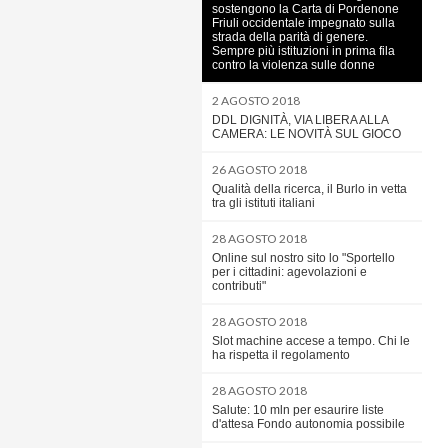
sostengono la Carta di Pordenone
Friuli occidentale impegnato sulla
strada della parità di genere.
Sempre più istituzioni in prima fila
contro la violenza sulle donne
2 AGOSTO 2018
DDL DIGNITÀ, VIA LIBERA ALLA
CAMERA: LE NOVITÀ SUL GIOCO
26 AGOSTO 2018
Qualità della ricerca, il Burlo in vetta
tra gli istituti italiani
28 AGOSTO 2018
Online sul nostro sito lo "Sportello
per i cittadini: agevolazioni e
contributi"
28 AGOSTO 2018
Slot machine accese a tempo. Chi le
ha rispetta il regolamento
28 AGOSTO 2018
Salute: 10 mln per esaurire liste
d'attesa Fondo autonomia possibile