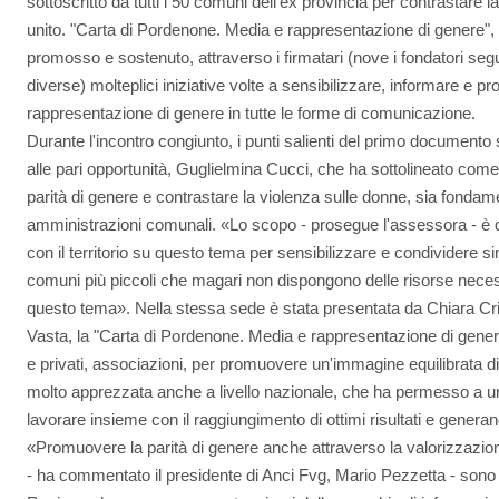
sottoscritto da tutti i 50 comuni dell'ex provincia per contrastare 
unito. "Carta di Pordenone. Media e rappresentazione di genere", s
promosso e sostenuto, attraverso i firmatari (nove i fondatori segui
diverse) molteplici iniziative volte a sensibilizzare, informare e p
rappresentazione di genere in tutte le forme di comunicazione.
Durante l'incontro congiunto, i punti salienti del primo documento
alle pari opportunità, Guglielmina Cucci, che ha sottolineato come,
parità di genere e contrastare la violenza sulle donne, sia fondam
amministrazioni comunali. «Lo scopo - prosegue l'assessora - è 
con il territorio su questo tema per sensibilizzare e condividere s
comuni più piccoli che magari non dispongono delle risorse necess
questo tema». Nella stessa sede è stata presentata da Chiara Crist
Vasta, la "Carta di Pordenone. Media e rappresentazione di genere"
e privati, associazioni, per promuovere un'immagine equilibrata di 
molto apprezzata anche a livello nazionale, che ha permesso a un
lavorare insieme con il raggiungimento di ottimi risultati e genera
«Promuovere la parità di genere anche attraverso la valorizzazion
- ha commentato il presidente di Anci Fvg, Mario Pezzetta - sono pr