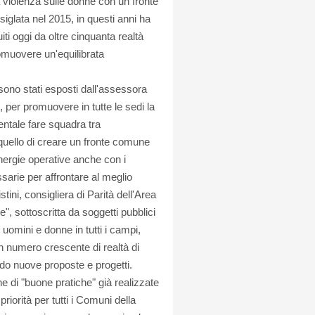
la violenza sulle donne con un fronte
iglata nel 2015, in questi anni ha
ti oggi da oltre cinquanta realtà
romuovere un'equilibrata
 sono stati esposti dall'assessora
 per promuovere in tutte le sedi la
entale fare squadra tra
quello di creare un fronte comune
inergie operative anche con i
arie per affrontare al meglio
ini, consigliera di Parità dell'Area
, sottoscritta da soggetti pubblici
uomini e donne in tutti i campi,
 numero crescente di realtà di
ndo nuove proposte e progetti.
e di "buone pratiche" già realizzate
iorità per tutti i Comuni della