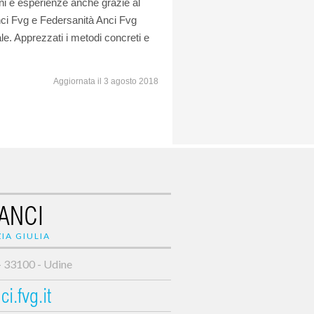
i e esperienze anche grazie al
nci Fvg e Federsanità Anci Fvg
le. Apprezzati i metodi concreti e
Aggiornata il 3 agosto 2018
ANCI
IA GIULIA
- 33100 - Udine
i.fvg.it