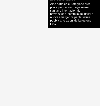
Alpe adria ed euroregione area
pilota per il nuovo regolamento
sanitario internazionale.
prevenzione, controllo dei rischi e
nuove emergenze per la salute
pubblica, le azioni della regione
FVG