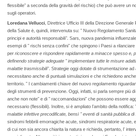
flessibile" a seconda della gravità del rischio) che può avere un n
sugli operatori.
Loredana Vellucci
, Direttrice Ufficio III della Direzione General
della Salute è, quindi, intervenuta su: " Nuovo Regolamento Sanit
principi e autorità responsabili". Sars, nuova pandemia influenzal
esempi di " rischi senza confini" che spingono i Paesi a rilanciare
per
riconoscere e rispondere rapidamente a minacce spesso e, pe
definendo strategie adeguate " implementare tutte le misure adatt
malattie trasmissibili
". Strategie oggi dotate di strumentazione ad
necessitano anche di puntuali simulazioni e che richiedono anche 
territorio. " I cambiamenti chiave del nuovo regolamento riguarda
degli strumenti di prevenzione. Oggi, infatti, si parla sempre più 
anche non note" e di " raccomandazioni" che possono essere aggiorn
necessario (flessibili). Inoltre, si è ampliato l'ambito della notifica: 
malattie infettive precodificate, bensì " eventi di sanità pubblica di
sindromi febbrili emorragiche acute, sindromi respiratorie acute, e
di cui non sia ancora chiarita la natura e richieda, pertanto, l' inte