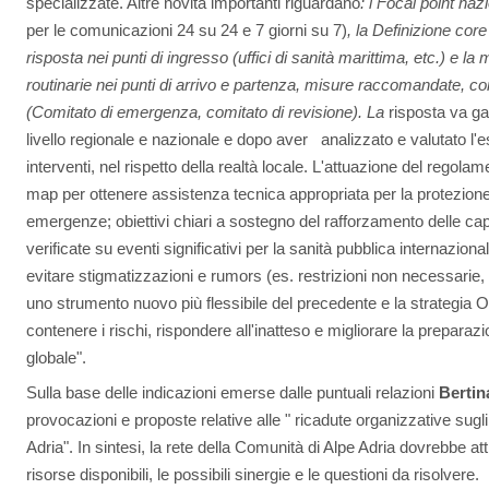
specializzate. Altre novità importanti riguardano
: i Focal point nazi
per le comunicazioni 24 su 24 e 7 giorni su 7)
, la Definizione core
risposta nei punti di ingresso (uffici di sanità marittima, etc.) e 
routinarie nei punti di arrivo e partenza, misure raccomandate, c
(Comitato di emergenza, comitato di revisione). La
risposta va gar
livello regionale e nazionale e dopo aver analizzato e valutato l'es
interventi, nel rispetto della realtà locale. L'attuazione del regola
map per ottenere assistenza tecnica appropriata per la protezione
emergenze; obiettivi chiari a sostegno del rafforzamento delle ca
verificate su eventi significativi per la sanità pubblica internazional
evitare stigmatizzazioni e rumors (es. restrizioni non necessarie, c
uno strumento nuovo più flessibile del precedente e la strategia OM
contenere i rischi, rispondere all'inatteso e migliorare la preparaz
globale".
Sulla base delle indicazioni emerse dalle puntuali relazioni
Bertin
provocazioni e proposte relative alle " ricadute organizzative sugl
Adria". In sintesi, la rete della Comunità di Alpe Adria dovrebbe at
risorse disponibili, le possibili sinergie e le questioni da risolvere.