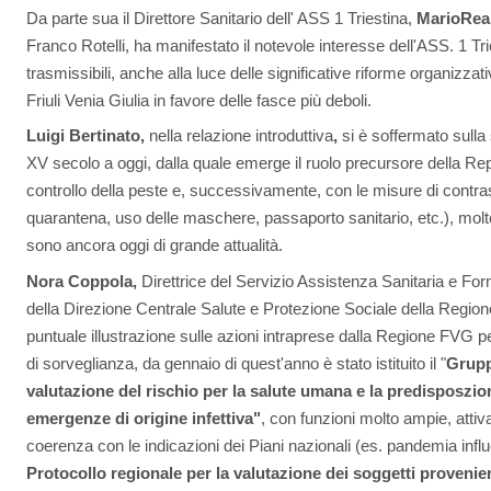
Da parte sua il Direttore Sanitario dell' ASS 1 Triestina,
MarioReal
Franco Rotelli, ha manifestato il notevole interesse dell'ASS. 1 Tri
trasmissibili, anche alla luce delle significative riforme organizzat
Friuli Venia Giulia in favore delle fasce più deboli.
Luigi Bertinato,
nella relazione introduttiva
,
si è soffermato sulla s
XV secolo a oggi, dalla quale emerge il ruolo precursore della Rep
controllo della peste e, successivamente, con le misure di contras
quarantena, uso delle maschere, passaporto sanitario, etc.), molte
sono ancora oggi di grande attualità.
Nora Coppola,
Direttrice del Servizio Assistenza Sanitaria e For
della Direzione Centrale Salute e Protezione Sociale della Region
puntuale illustrazione sulle azioni intraprese dalla Regione FVG per
di sorveglianza, da gennaio di quest'anno è stato istituito il "
Grupp
valutazione del rischio per la salute umana e la predisposzion
emergenze di origine infettiva"
, con funzioni molto ampie, attiv
coerenza con le indicazioni dei Piani nazionali (es. pandemia influ
Protocollo regionale per la valutazione dei soggetti provenien