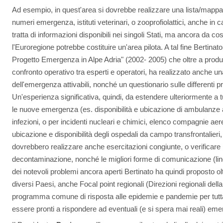
Ad esempio, in quest'area si dovrebbe realizzare una lista/mappa 
numeri emergenza, istituti veterinari, o zooprofiolattici, anche in c
tratta di informazioni disponibili nei singoli Stati, ma ancora da cost
l'Euroregione potrebbe costituire un'area pilota. A tal fine Bertinat
Progetto Emergenza in Alpe Adria" (2002- 2005) che oltre a produr
confronto operativo tra esperti e operatori, ha realizzato anche un
dell'emergenza attivabili, nonché un questionario sulle differenti p
Un'esperienza significativa, quindi, da estendere ulteriormente a tutti
le nuove emergenza (es. disponibilità e ubicazione di ambulanze at
infezioni, o per incidenti nucleari e chimici, elenco compagnie aere
ubicazione e disponibilità degli ospedali da campo transfrontalieri, e
dovrebbero realizzare anche esercitazioni congiunte, o verificare l
decontaminazione, nonché le migliori forme di comunicazione (lin
dei notevoli problemi ancora aperti Bertinato ha quindi proposto ol
diversi Paesi, anche Focal point regionali (Direzioni regionali della 
programma comune di risposta alle epidemie e pandemie per tutta 
essere pronti a rispondere ad eventuali (e si spera mai reali) emer