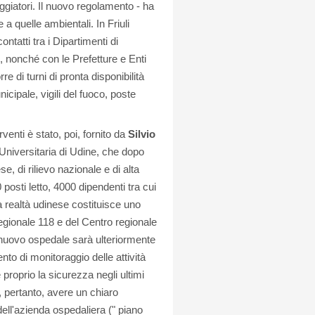
aggiatori. Il nuovo regolamento - ha
a quelle ambientali. In Friuli
ntatti tra i Dipartimenti di
, nonché con le Prefetture e Enti
re di turni di pronta disponibilità
icipale, vigili del fuoco, poste
enti è stato, poi, fornito da
Silvio
Universitaria di Udine, che dopo
e, di rilievo nazionale e di alta
posti letto, 4000 dipendenti tra cui
la realtà udinese costituisce uno
regionale 118 e del Centro regionale
l nuovo ospedale sarà ulteriormente
nto di monitoraggio delle attività
proprio la sicurezza negli ultimi
 pertanto, avere un chiaro
dell'azienda ospedaliera (" piano