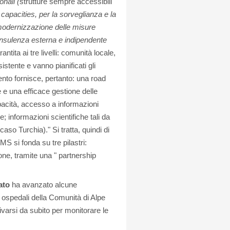
onali (
strutture sempre accessibili
 capacities, per la sorveglianza e la
la modernizzazione delle misure
onsulenza esterna e indipendente
antita ai tre livelli: comunità locale,
istente e vanno pianificati gli
mento fornisce, pertanto: una road
 e una efficace gestione delle
pacità, accesso a informazioni
e; informazioni scientifiche tali da
aso Turchia)." Si tratta, quindi di
S si fonda su tre pilastri:
ione, tramite una " partnership
ato
ha avanzato alcune
i ospedali della Comunità di Alpe
tivarsi da subito per monitorare le