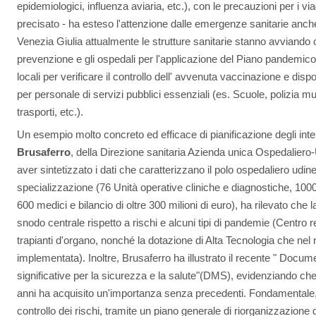
epidemiologici, influenza aviaria, etc.), con le precauzioni per i vi
precisato - ha esteso l'attenzione dalle emergenze sanitarie anche 
Venezia Giulia attualmente le strutture sanitarie stanno avviando co
prevenzione e gli ospedali per l'applicazione del Piano pandemico
locali per verificare il controllo dell' avvenuta vaccinazione e dispor
per personale di servizi pubblici essenziali (es. Scuole, polizia mun
trasporti, etc.).
Un esempio molto concreto ed efficace di pianificazione degli interv
Brusaferro
, della Direzione sanitaria Azienda unica Ospedaliero-
aver sintetizzato i dati che caratterizzano il polo ospedaliero udines
specializzazione (76 Unità operative cliniche e diagnostiche, 1000 
600 medici e bilancio di oltre 300 milioni di euro), ha rilevato che 
snodo centrale rispetto a rischi e alcuni tipi di pandemie (Centro 
trapianti d'organo, nonché la dotazione di Alta Tecnologia che ne
implementata). Inoltre, Brusaferro ha illustrato il recente " Docume
significative per la sicurezza e la salute"(DMS), evidenziando che 
anni ha acquisito un'importanza senza precedenti. Fondamentale,
controllo dei rischi, tramite un piano generale di riorganizzazione 