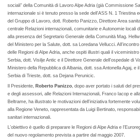
sociali" della Comunità di Lavoro Alpe Adria (già Commissione Sani
internazionale si è tenuto presso la sede dell'ASS N. 1 Triestina e
del Gruppo di Lavoro, dott. Roberto Panizzo, Direttore Area sanita
centrale Relazioni internazionali, comunitarie e Autonomie locali d
alla presenza del Segretario Generale della Comunità Mag. Hellwi
del Ministero per la Salute, dott. sa Loredana Vellucci. All'incontro
delle Regioni di Alpe Adria, anche ospiti illustri quali il viceministr
Serbia, dott. Visilje Antic e il Direttore Generale dell'ospedale di 
Ministero della Repubblica di Albania, dott. ssa Antonella Agaj, e 
Serbia di Trieste, dott. sa Dejana Perunicic.
Il Presidente,
Roberto Panizzo
, dopo aver portato i saluti del pr
e degli assessori, alle Relazioni Internazionali, Franco Iacop e al
Beltrame, ha illustrato le motivazioni dell'iniziativa fortemente vol
alla Regione Veneto, rappresentata da Luigi Bertinato, responsabil
sanitari internazionali.
L'obiettivo è quello di preparare le Regioni di Alpe Adria e l'Euror
del nuovo regolamento prevista a partire dal maggio 2007.