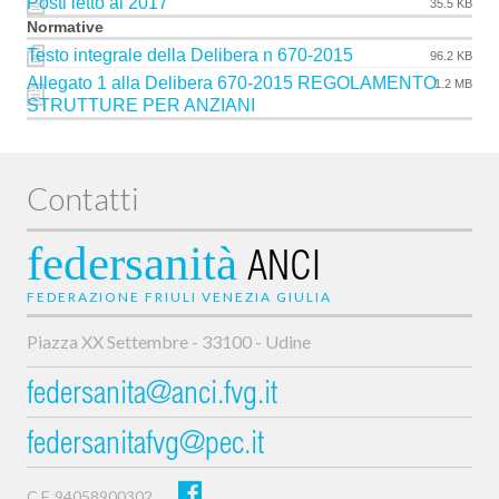
Posti letto al 2017
35.5 KB
Normative
Testo integrale della Delibera n 670-2015
96.2 KB
Allegato 1 alla Delibera 670-2015 REGOLAMENTO
1.2 MB
STRUTTURE PER ANZIANI
Contatti
federsanità
ANCI
FEDERAZIONE FRIULI VENEZIA GIULIA
Piazza XX Settembre - 33100 - Udine
federsanita@anci.fvg.it
federsanitafvg@pec.it
C.F. 94058900302